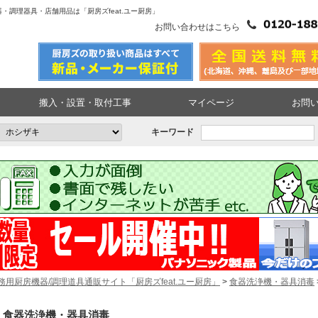
・調理器具・店舗用品は「厨房ズfeat.ユー厨房」
お問い合わせはこちら
搬入・設置・取付工事
マイページ
お問
キーワード
務用厨房機器/調理道具通販サイト「厨房ズfeat.ユー厨房」
>
食器洗浄機・器具消毒
食器洗浄機・器具消毒