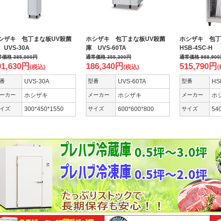
シザキ 包丁まな板UV殺菌
ホシザキ 包丁まな板UV殺菌
ホシザキ 包
 UVS-30A
庫 UVS-60TA
HSB-4SC-H
常価格
385,000
円
通常価格
355,300
円
通常価格
988,900
01,630
円
186,340
円
515,790
円
(税込)
(税込)
(
番
UVS-30A
型番
UVS-60TA
型番
HS
ーカー
ホシザキ
メーカー
ホシザキ
メーカー
ホ
イズ
300*450*1550
サイズ
600*600*800
サイズ
54