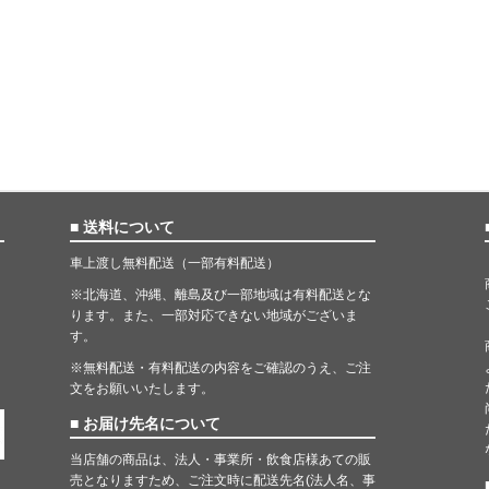
■ 送料について
車上渡し無料配送（一部有料配送）
※北海道、沖縄、離島及び一部地域は有料配送とな
ります。また、一部対応できない地域がございま
す。
※無料配送・有料配送の内容をご確認のうえ、ご注
文をお願いいたします。
■ お届け先名について
当店舗の商品は、法人・事業所・飲食店様あての販
売となりますため、ご注文時に配送先名(法人名、事