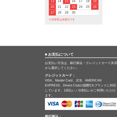
13
14
15
16
17
18
19
20
21
22
23
24
25
26
27
28
29
30
※赤背景は休業日です
■ お支払について
お支払い方法は、銀行振込・クレジットカード決済
から選択してください。
クレジットカード：
VISA、Master Card、JCB、AMERICAN
EXPRESS、Diners Clubの国際5大ブランドに対応
しています。1回払い／分割払いがご利用いただけ
ます。
銀行振込：