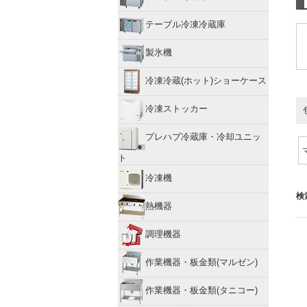
テーブル冷凍冷蔵庫
製氷機
冷凍冷蔵(ホット)ショーケース
冷凍ストッカー
プレハブ冷蔵庫・冷却ユニッ
ト
冷凍機
検
熱機器
調理機器
作業機器・板金類(マルゼン)
作業機器・板金類(タニコー)