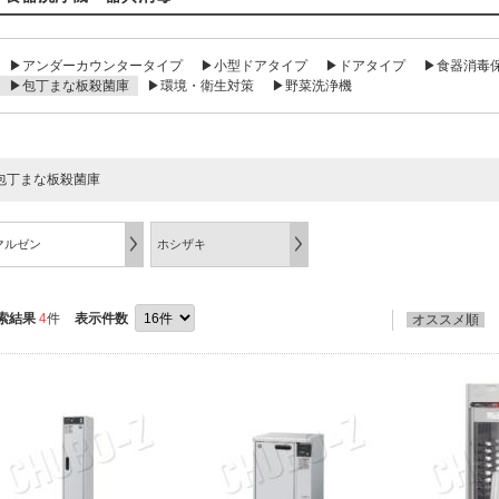
▶アンダーカウンタータイプ
▶小型ドアタイプ
▶ドアタイプ
▶食器消毒
▶包丁まな板殺菌庫
▶環境・衛生対策
▶野菜洗浄機
包丁まな板殺菌庫
マルゼン
ホシザキ
索結果
4
件
表示件数
オススメ順