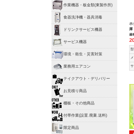
作業機器・板金類(東製作所)
食器洗浄機・器具消毒
ホ
庫
ドリンクサービス機器
通
2
サービス機器
型
環境・衛生・災害対策
メ
サ
業務用エアコン
テイクアウト・デリバリー
お見積り商品
棚板・その他商品
付帯作業(設置.廃棄.送料)
限定商品