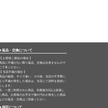
■ 返品・交換について
【 お客様ご都合の場合 】
商品に不備がない限り返品、交換は出来ませんので
ご了承ください。
【 当店不備の場合 】
商品の破損、サイズ違い、その他、当店の不手際に
より不備が発生した場合は、当店にて送料を負担い
たします。
尚、一度ご利用された商品、到着後3日以上経過し
た商品、お客様のお手元で傷や汚れが発生した商品
などの返品・交換はご容赦ください。
■ 保証について