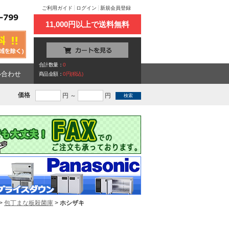
ご利用ガイド
ログイン
新規会員登録
11,000円以上で送料無料
合計数量：
0
い合わせ
商品金額：
0円(税込)
価格
円 ～
円
>
包丁まな板殺菌庫
>
ホシザキ