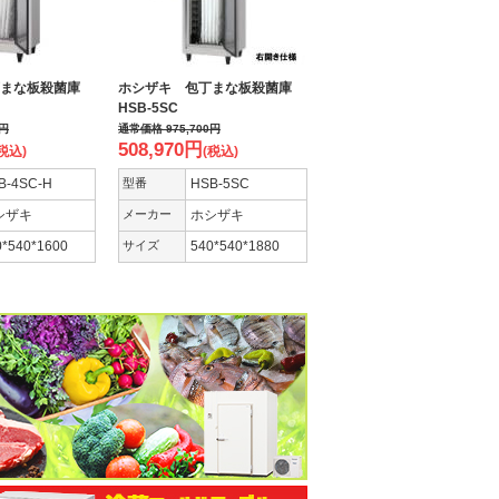
丁まな板殺菌庫
ホシザキ 包丁まな板殺菌庫
HSB-5SC
円
通常価格
975,700
円
508,970
円
税込)
(税込)
B-4SC-H
型番
HSB-5SC
シザキ
メーカー
ホシザキ
0*540*1600
サイズ
540*540*1880