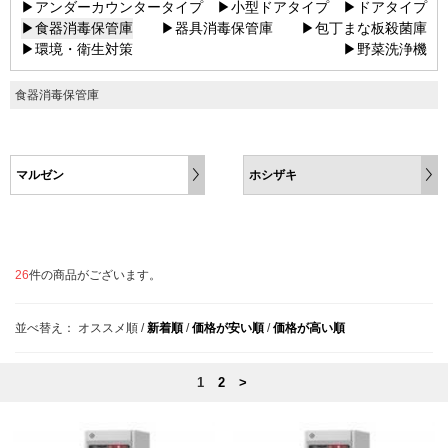
▶アンダーカウンタータイプ
▶小型ドアタイプ
▶ドアタイプ
▶食器消毒保管庫
▶器具消毒保管庫
▶包丁まな板殺菌庫
▶環境・衛生対策
▶野菜洗浄機
食器消毒保管庫
マルゼン
ホシザキ
26
件の商品がございます。
並べ替え：
オススメ順
/
新着順
/
価格が安い順
/
価格が高い順
1
2
>