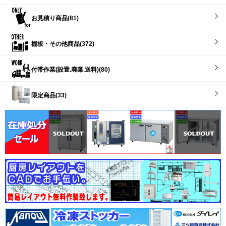
お見積り商品(81)
棚板・その他商品(372)
付帯作業(設置.廃棄.送料)(80)
限定商品(33)