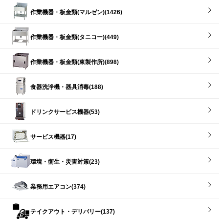
作業機器・板金類(マルゼン)(1426)
作業機器・板金類(タニコー)(449)
作業機器・板金類(東製作所)(898)
食器洗浄機・器具消毒(188)
ドリンクサービス機器(53)
サービス機器(17)
環境・衛生・災害対策(23)
業務用エアコン(374)
テイクアウト・デリバリー(137)