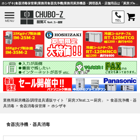
ホシザキ|食器消毒保管庫|業務用食器洗浄機|業務用厨房機器・調理器具・店舗用品は「厨房ズfeat.ユー厨房」
MENU
業務用厨房機器/調理道具通販サイト「厨房ズfeat.ユー厨房」
食器洗浄機・器
具消毒
食器消毒保管庫
ホシザキ
食器洗浄機・器具消毒