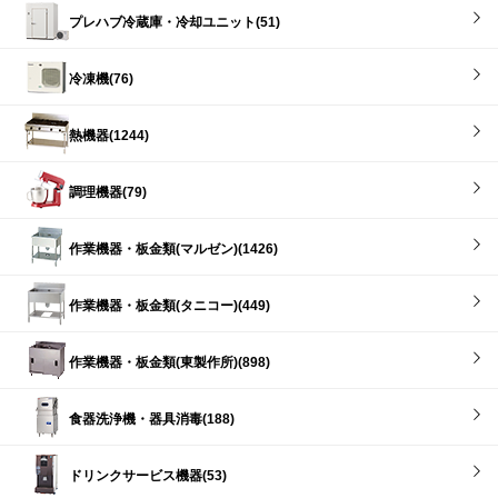
プレハブ冷蔵庫・冷却ユニット(51)
冷凍機(76)
熱機器(1244)
調理機器(79)
作業機器・板金類(マルゼン)(1426)
作業機器・板金類(タニコー)(449)
作業機器・板金類(東製作所)(898)
食器洗浄機・器具消毒(188)
ドリンクサービス機器(53)