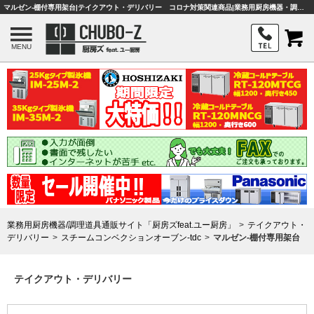
マルゼン-棚付専用架台|テイクアウト・デリバリー コロナ対策関連商品|業務用厨房機器・調理器具・店舗用品は「厨房ズfeat.ユー厨房」
MENU
業務用厨房機器/調理道具通販サイト「厨房ズfeat.ユー厨房」
テイクアウト・
デリバリー
スチームコンベクションオーブン-tdc
マルゼン-棚付専用架台
テイクアウト・デリバリー