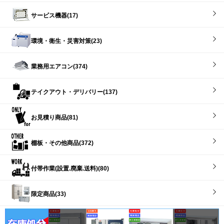
サービス機器(17)
環境・衛生・災害対策(23)
業務用エアコン(374)
テイクアウト・デリバリー(137)
お見積り商品(81)
棚板・その他商品(372)
付帯作業(設置.廃棄.送料)(80)
限定商品(33)