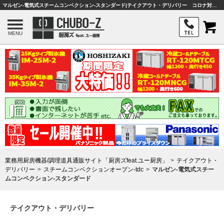
マルゼン-電気式スチームコンベクション-スタンダード|テイクアウト・デリバリー コロナ対策関連商品|業務用厨房機器・調理器具・店舗用品は「厨房ズfeat.ユー厨房」
MENU
業務用厨房機器/調理道具通販サイト「厨房ズfeat.ユー厨房」
テイクアウト・
デリバリー
スチームコンベクションオーブン-tdc
マルゼン-電気式スチー
ムコンベクション-スタンダード
テイクアウト・デリバリー