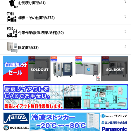
お見積り商品(81)
棚板・その他商品(372)
付帯作業(設置.廃棄.送料)(80)
限定商品(33)