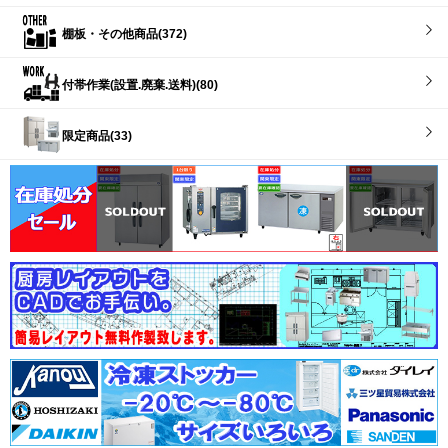
棚板・その他商品(372)
付帯作業(設置.廃棄.送料)(80)
限定商品(33)