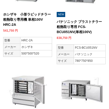
ホシザキ 小形ラピッドチラー
NEW
粗熱取り専用機 単相100V
パナソニック ブラストチラー
HRC-2A
粗熱取り専用 FCS-
541,750
円
BCU051NV(単相100V)
838,750
円
型番
HRC-2A
メーカー
ホシザキ
型番
FCS-BCU051NV
サイズ
500*500*520
メーカー
パナソニック
サイズ
780*750*850