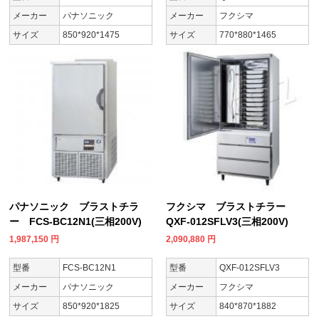
メーカー
パナソニック
メーカー
フクシマ
サイズ
850*920*1475
サイズ
770*880*1465
パナソニック ブラストチラ
フクシマ ブラストチラー
ー FCS-BC12N1(三相200V)
QXF-012SFLV3(三相200V)
1,987,150
円
2,090,880
円
型番
FCS-BC12N1
型番
QXF-012SFLV3
メーカー
パナソニック
メーカー
フクシマ
サイズ
850*920*1825
サイズ
840*870*1882