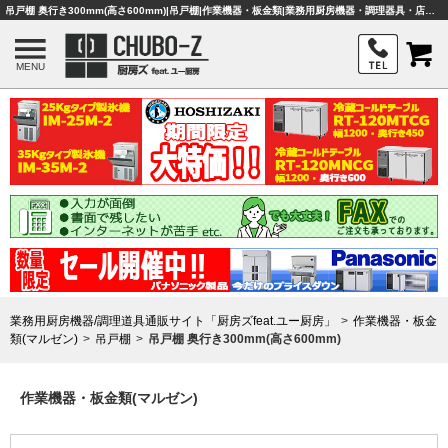
吊戸棚 奥行き300mm(高さ600mm)|吊戸棚|作業機器・板金類|業務用厨房機器・調理器具・店舗用品は「厨房ズfeat.ユー厨房」
MENU
業務用厨房機器/調理道具通販サイト「厨房ズfeat.ユー厨房」
作業機器・板金
類(マルゼン)
吊戸棚
吊戸棚 奥行き300mm(高さ600mm)
作業機器・板金類(マルゼン)