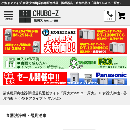
小型ドアタイプ|食器洗浄機|業務用厨房機器・調理器具・店舗用品は「厨房ズfeat.ユー厨房」
MENU
業務用厨房機器/調理道具通販サイト「厨房ズfeat.ユー厨房」
食器洗浄機・器
具消毒
小型ドアタイプ
マルゼン
食器洗浄機・器具消毒