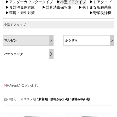
▶アンダーカウンタータイプ
▶小型ドアタイプ
▶ドアタイプ
▶食器消毒保管庫
▶器具消毒保管庫
▶包丁まな板殺菌庫
▶環境・衛生対策
▶野菜洗浄機
小型ドアタイプ
マルゼン
ホシザキ
パナソニック
6
件の商品がございます。
並べ替え：
オススメ順
/
新着順
/
価格が安い順
/
価格が高い順