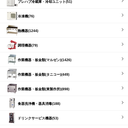
プレハブ冷蔵庫・冷却ユニット(51)
冷凍機(76)
熱機器(1244)
調理機器(79)
作業機器・板金類(マルゼン)(1426)
作業機器・板金類(タニコー)(449)
作業機器・板金類(東製作所)(898)
食器洗浄機・器具消毒(188)
ドリンクサービス機器(53)