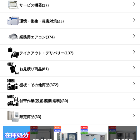
サービス機器(17)
環境・衛生・災害対策(23)
業務用エアコン(374)
テイクアウト・デリバリー(137)
お見積り商品(81)
棚板・その他商品(372)
付帯作業(設置.廃棄.送料)(80)
限定商品(33)