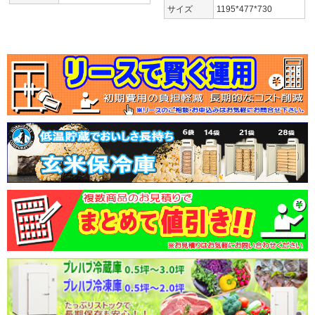
サイズ
1195*477*730