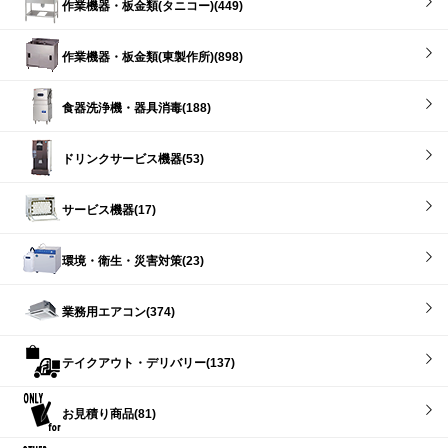
作業機器・板金類(タニコー)(449)
作業機器・板金類(東製作所)(898)
食器洗浄機・器具消毒(188)
ドリンクサービス機器(53)
サービス機器(17)
環境・衛生・災害対策(23)
業務用エアコン(374)
テイクアウト・デリバリー(137)
お見積り商品(81)