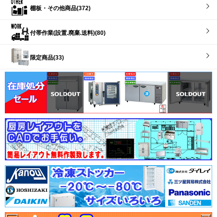
棚板・その他商品(372)
付帯作業(設置.廃棄.送料)(80)
限定商品(33)