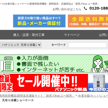
ス|冷凍冷蔵ショーケース|業務用厨房機器・調理器具・店舗用品は「厨房ズfeat.ユー厨房」
お問い合わせはこちら
搬入・設置・取付工事
マイページ
お問
キーワード
務用厨房機器/調理道具通販サイト「厨房ズfeat.ユー厨房」
>
冷凍冷蔵(ホット)ショ
 天吊り冷蔵ショーケース