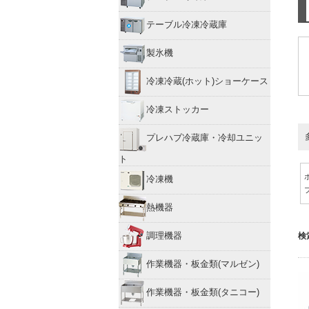
テーブル冷凍冷蔵庫
製氷機
冷凍冷蔵(ホット)ショーケース
冷凍ストッカー
プレハブ冷蔵庫・冷却ユニッ
ト
冷凍機
熱機器
調理機器
検
作業機器・板金類(マルゼン)
作業機器・板金類(タニコー)