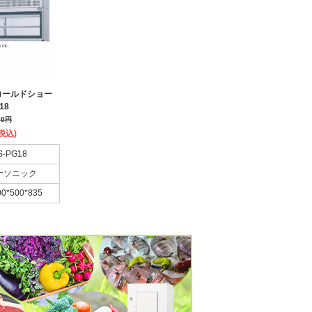
コールドショー
18
00
円
税込)
S-PG18
ナソニック
00*500*835