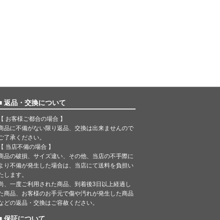
■ 返品・交換について
【 お客様ご都合の場合 】
商品に不備がない限り返品、交換は出来ませんので
ご了承ください。
【 当店不備の場合 】
商品の破損、サイズ違い、その他、当店の不手際に
より不備が発生した場合は、当店にて送料を負担い
たします。
尚、一度ご利用された商品、到着後3日以上経過し
た商品、お客様のお手元で傷や汚れが発生した商品
などの返品・交換はご容赦ください。
■ 保証について