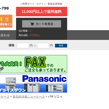
ご利用ガイド
ログイン
新規会員登録
11,000円以上で送料無料
合計数量：
0
い合わせ
商品金額：
0円(税込)
価格
円 ～
円
ーケース
>
多目的冷蔵ショーケース
>
パナソニッ