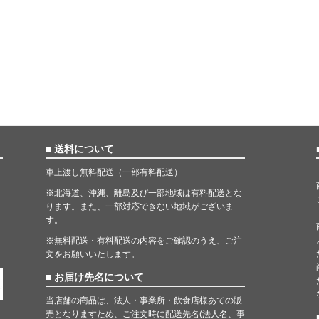
■ 送料について
車上渡し無料配送（一部有料配送）
※北海道、沖縄、離島及び一部地域は有料配送とな
ります。また、一部対応できない地域がございま
す。
※無料配送・有料配送の内容をご確認のうえ、ご注
文をお願いいたします。
■ お届け先名について
当店舗の商品は、法人・事業所・飲食店様あての販
売となりますため、ご注文時に配送先名(法人名、事