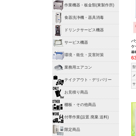
作業機器・板金類(東製作所)
食器洗浄機・器具消毒
ドリンクサービス機器
パ
サービス機器
ケ
通
環境・衛生・災害対策
6
型
業務用エアコン
メ
テイクアウト・デリバリー
サ
お見積り商品
棚板・その他商品
付帯作業(設置.廃棄.送料)
限定商品