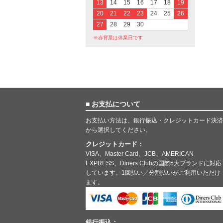
13
14
15
16
17
18
19
20
21
22
23
24
25
26
27
28
29
30
※赤背景は休業日です
■ お支払について
お支払い方法は、銀行振込・クレジットカード決済
から選択してください。
クレジットカード：
VISA、Master Card、JCB、AMERICAN
EXPRESS、Diners Clubの国際5大ブランドに対応
しています。1回払い／分割払いがご利用いただけ
ます。
銀行振込：