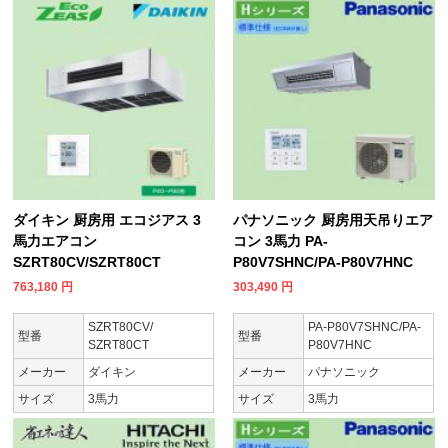
ダイキン 厨房用 エコジアス 3
パナソニック 厨房用天吊りエア
馬力エアコン
コン 3馬力 PA-
SZRT80CV/SZRT80CT
P80V7SHNC/PA-P80V7HNC
763,180
円
303,490
円
SZRT80CV/
PA-P80V7SHNC/PA-
型番
型番
SZRT80CT
P80V7HNC
メーカー
ダイキン
メーカー
パナソニック
サイズ
3馬力
サイズ
3馬力