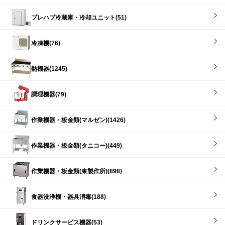
プレハブ冷蔵庫・冷却ユニット(51)
冷凍機(76)
熱機器(1245)
調理機器(79)
作業機器・板金類(マルゼン)(1426)
作業機器・板金類(タニコー)(449)
作業機器・板金類(東製作所)(898)
食器洗浄機・器具消毒(188)
ドリンクサービス機器(53)