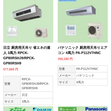
日立 厨房用天吊り 省エネの達
パナソニック 厨房用天吊りエア
人 3馬力 RPCK-
コン 4馬力 PA-P112V7HNC
GP80RSHJ9/RPCK-
356,180
円
GP80RSH9
型番
PA-P112V7HNC
577,060
円
メーカー
パナソニック
RPCK-
サイズ
4馬力
型番
GP80RSHJ9/RPCK-
GP80RSH9
メーカー
日立
サイズ
3馬力