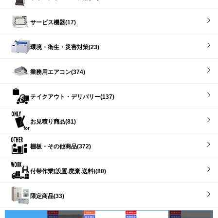
サービス機器(17)
環境・衛生・災害対策(23)
業務用エアコン(374)
テイクアウト・デリバリー(137)
お見積り商品(81)
棚板・その他商品(372)
付帯作業(設置.廃棄.送料)(80)
限定商品(33)