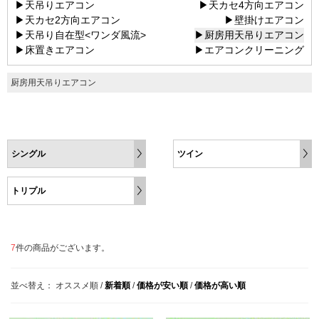
▶天吊りエアコン
▶天カセ4方向エアコン
▶天カセ2方向エアコン
▶壁掛けエアコン
▶天吊り自在型<ワンダ風流>
▶厨房用天吊りエアコン
▶床置きエアコン
▶エアコンクリーニング
厨房用天吊りエアコン
シングル
ツイン
トリプル
7
件の商品がございます。
並べ替え：
オススメ順
/
新着順
/
価格が安い順
/
価格が高い順