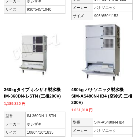
メーカー
ホシザキ
メーカー
パナソニック
サイズ
930*545*1040
サイズ
905*650*1153
360kgタイプ ホシザキ製氷機
480kg パナソニック製氷機
IM-360DN-1-STN (三相200V)
SIM-AS480N-HB4 (空冷式,三相
200V)
1,189,320
円
1,031,910
円
型番
IM-360DN-1-STN
型番
SIM-AS480N-HB4
メーカー
ホシザキ
メーカー
パナソニック
サイズ
1080*710*1835