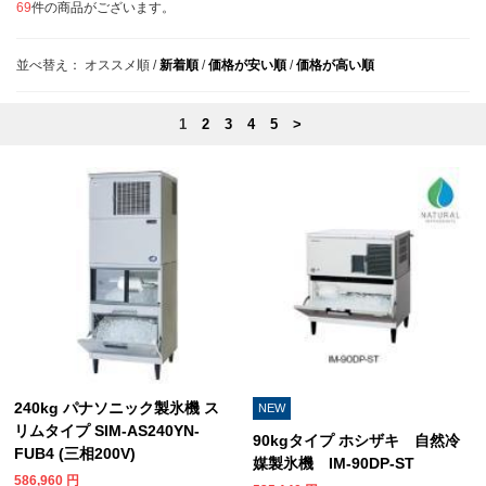
69
件の商品がございます。
並べ替え：
オススメ順
/
新着順
/
価格が安い順
/
価格が高い順
1
2
3
4
5
>
240kg パナソニック製氷機 ス
NEW
リムタイプ SIM-AS240YN-
90kgタイプ ホシザキ 自然冷
FUB4 (三相200V)
媒製氷機 IM-90DP-ST
586,960
円