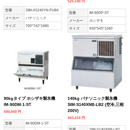
525,140
円
型番
SIM-AS240YN-FUB4
型番
IM-90DP-ST
メーカー
パナソニック
メーカー
ホシザキ
サイズ
700*742*1880
サイズ
930*545*1040
90kgタイプ ホシザキ製氷機
140kg パナソニック製氷機
IM-90DM-1-ST
SIM-S140XNB-LB2 (空冷,三相
200V)
500,940
円
443,410
円
型番
IM-90DM-1-ST
型番
SIM-S140XNB-LB2