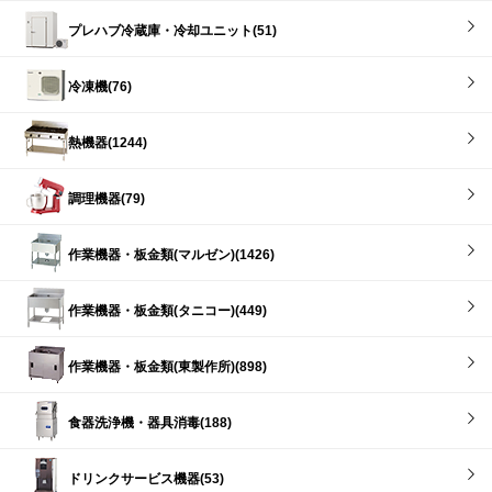
プレハブ冷蔵庫・冷却ユニット(51)
冷凍機(76)
熱機器(1244)
調理機器(79)
作業機器・板金類(マルゼン)(1426)
作業機器・板金類(タニコー)(449)
作業機器・板金類(東製作所)(898)
食器洗浄機・器具消毒(188)
ドリンクサービス機器(53)