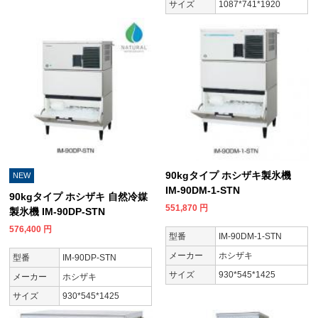
サイズ
1087*741*1920
90kgタイプ ホシザキ製氷機
NEW
IM-90DM-1-STN
90kgタイプ ホシザキ 自然冷媒
551,870
円
製氷機 IM-90DP-STN
576,400
円
型番
IM-90DM-1-STN
メーカー
ホシザキ
型番
IM-90DP-STN
サイズ
930*545*1425
メーカー
ホシザキ
サイズ
930*545*1425