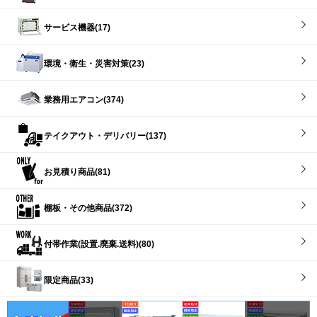
サービス機器(17)
環境・衛生・災害対策(23)
業務用エアコン(374)
テイクアウト・デリバリー(137)
お見積り商品(81)
棚板・その他商品(372)
付帯作業(設置.廃棄.送料)(80)
限定商品(33)