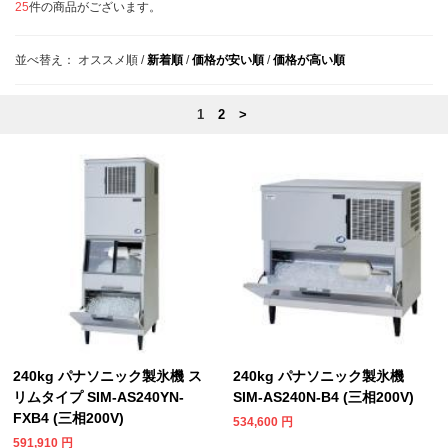
25
件の商品がございます。
並べ替え：
オススメ順
/
新着順
/
価格が安い順
/
価格が高い順
1
2
>
240kg パナソニック製氷機 ス
240kg パナソニック製氷機
リムタイプ SIM-AS240YN-
SIM-AS240N-B4 (三相200V)
FXB4 (三相200V)
534,600
円
591,910
円