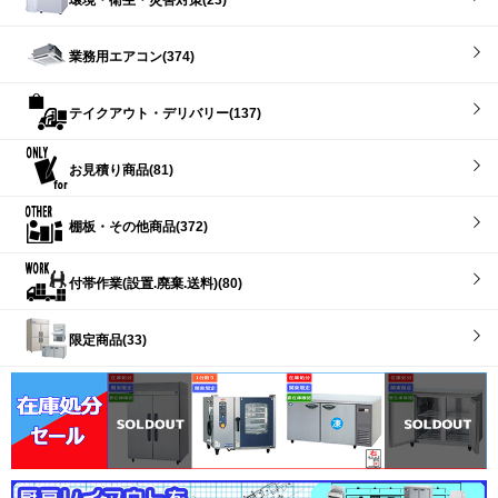
環境・衛生・災害対策(23)
業務用エアコン(374)
テイクアウト・デリバリー(137)
お見積り商品(81)
棚板・その他商品(372)
付帯作業(設置.廃棄.送料)(80)
限定商品(33)