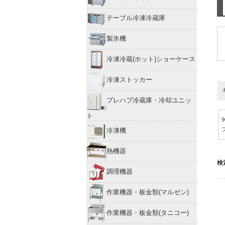
テーブル冷凍冷蔵庫
製氷機
冷凍冷蔵(ホット)ショーケース
冷凍ストッカー
プレハブ冷蔵庫・冷却ユニッ
ト
冷凍機
熱機器
検
調理機器
作業機器・板金類(マルゼン)
作業機器・板金類(タニコー)