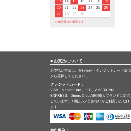
13
14
15
16
17
18
19
20
21
22
23
24
25
26
27
28
29
30
※赤背景は休業日です
■ お支払について
お支払い方法は、銀行振込・クレジットカード決済
から選択してください。
クレジットカード：
VISA、Master Card、JCB、AMERICAN
EXPRESS、Diners Clubの国際5大ブランドに対応
しています。1回払い／分割払いがご利用いただけ
ます。
銀行振込：