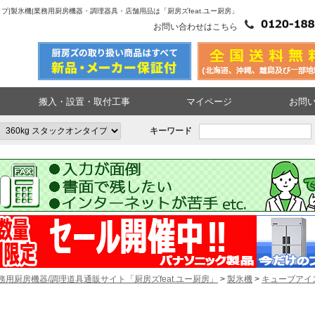
イプ|製氷機|業務用厨房機器・調理器具・店舗用品は「厨房ズfeat.ユー厨房」
お問い合わせはこちら
搬入・設置・取付工事
マイページ
お問
キーワード
務用厨房機器/調理道具通販サイト「厨房ズfeat.ユー厨房」
>
製氷機
>
キューブアイ