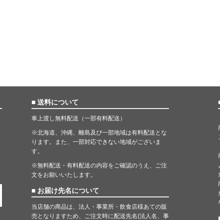
■ 送料について
車上渡し無料配送（一部有料配送）
※北海道、沖縄、離島及び一部地域は有料配送とな
ります。また、一部対応できない地域がございま
す。
※無料配送・有料配送の内容をご確認のうえ、ご注
文をお願いいたします。
■ お届け先名について
当店舗の商品は、法人・事業所・飲食店様あての販
売となりますため、ご注文時に配送先名(法人名、事