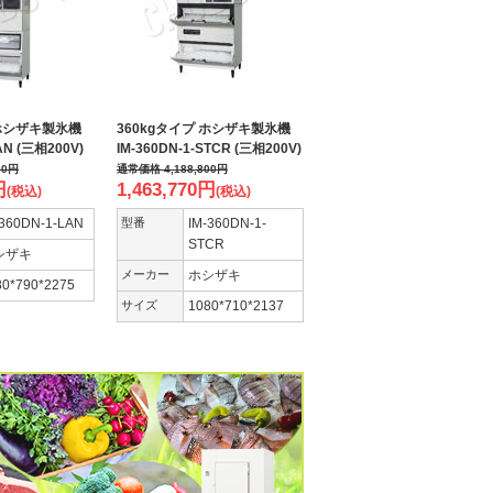
 ホシザキ製氷機
360kgタイプ ホシザキ製氷機
AN (三相200V)
IM-360DN-1-STCR (三相200V)
00
円
通常価格
4,188,800
円
円
1,463,770
円
(税込)
(税込)
-360DN-1-LAN
型番
IM-360DN-1-
STCR
シザキ
メーカー
ホシザキ
80*790*2275
サイズ
1080*710*2137