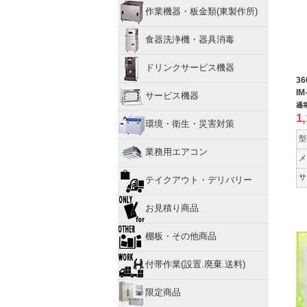
作業機器・板金類(東製作所)
食器洗浄機・器具消毒
ドリンクサービス機器
3
IM
サービス機器
通
1
環境・衛生・災害対策
型
業務用エアコン
メ
サ
テイクアウト・デリバリー
お見積り商品
棚板・その他商品
付帯作業(設置.廃棄.送料)
限定商品