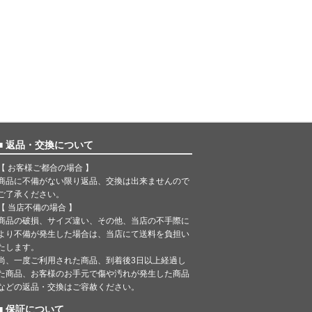
■ 返品・交換について
【 お客様ご都合の場合 】
商品に不備がない限り返品、交換は出来ませんので
ご了承ください。
【 当店不備の場合 】
商品の破損、サイズ違い、その他、当店の不手際に
より不備が発生した場合は、当店にて送料を負担い
たします。
尚、一度ご利用された商品、到着後3日以上経過し
た商品、お客様のお手元で傷や汚れが発生した商品
などの返品・交換はご容赦ください。
■ 保証について