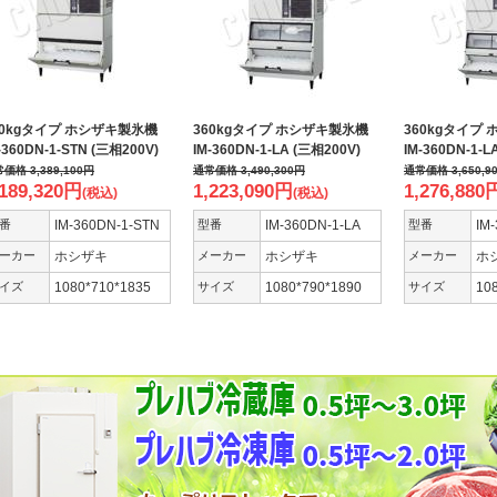
60kgタイプ ホシザキ製氷機
360kgタイプ ホシザキ製氷機
360kgタイプ
-360DN-1-STN (三相200V)
IM-360DN-1-LA (三相200V)
IM-360DN-1-L
常価格
3,389,100
円
通常価格
3,490,300
円
通常価格
3,650,9
,189,320
円
1,223,090
円
1,276,880
(税込)
(税込)
番
IM-360DN-1-STN
型番
IM-360DN-1-LA
型番
IM
ーカー
ホシザキ
メーカー
ホシザキ
メーカー
ホ
イズ
1080*710*1835
サイズ
1080*790*1890
サイズ
10