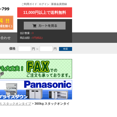
ご利用ガイド
ログイン
新規会員登録
11,000円以上で送料無料
合計数量：
0
い合わせ
商品金額：
0円(税込)
価格
円 ～
円
ス スタックオンタイプ
>
360kg スタックオンタイ