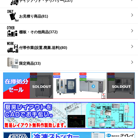
テイクアウト・デリバリー(137)
お見積り商品(81)
棚板・その他商品(372)
付帯作業(設置.廃棄.送料)(80)
限定商品(33)