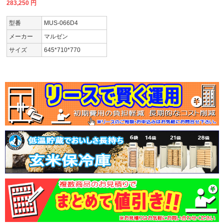
283,250
円
型番
MUS-066D4
メーカー
マルゼン
サイズ
645*710*770