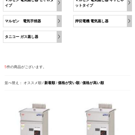
イプ
ットタイプ
マルゼン 電気芋焼器
押切電機 電気蒸し器
タニコー ガス蒸し器
5
件の商品がございます。
並べ替え：
オススメ順
/
新着順
/
価格が安い順
/
価格が高い順