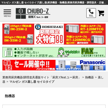
マルゼン ガス蒸し器 セイロタイプ|蒸し器|厨房機器・熱機器|業務用厨房機器・調理器具・店舗用品は「厨房ズfeat.ユー厨房」
MENU
業務用厨房機器/調理道具通販サイト「厨房ズfeat.ユー厨房」
熱機器
蒸し
器
マルゼン ガス蒸し器 セイロタイプ
熱機器