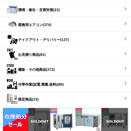
環境・衛生・災害対策(23)
業務用エアコン(374)
テイクアウト・デリバリー(137)
お見積り商品(81)
棚板・その他商品(372)
付帯作業(設置.廃棄.送料)(80)
限定商品(33)