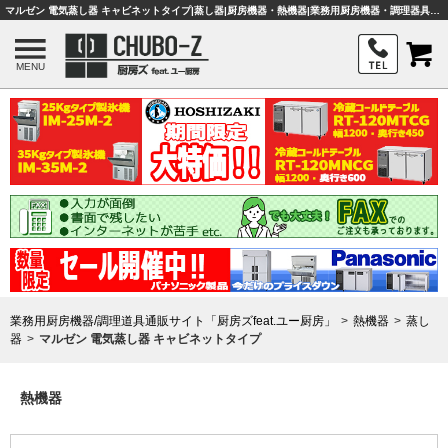
マルゼン 電気蒸し器 キャビネットタイプ|蒸し器|厨房機器・熱機器|業務用厨房機器・調理器具・店舗用品は「厨房ズfeat.ユー厨房」
MENU
業務用厨房機器/調理道具通販サイト「厨房ズfeat.ユー厨房」
熱機器
蒸し
器
マルゼン 電気蒸し器 キャビネットタイプ
熱機器