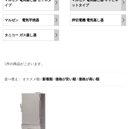
イプ
ットタイプ
マルゼン 電気芋焼器
押切電機 電気蒸し器
タニコー ガス蒸し器
1
件の商品がございます。
並べ替え：
オススメ順
/
新着順
/
価格が安い順
/
価格が高い順