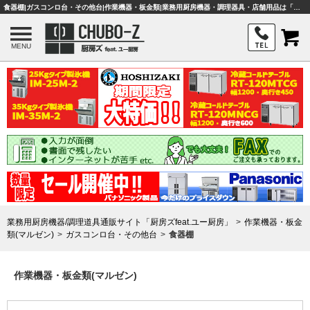
食器棚|ガスコンロ台・その他台|作業機器・板金類|業務用厨房機器・調理器具・店舗用品は「厨房ズfeat.ユー厨房」
MENU
業務用厨房機器/調理道具通販サイト「厨房ズfeat.ユー厨房」
作業機器・板金
類(マルゼン)
ガスコンロ台・その他台
食器棚
作業機器・板金類(マルゼン)