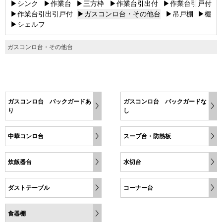
▶シンク
▶作業台
▶三方枠
▶作業台引出付
▶作業台引戸付
▶作業台引出引戸付
▶ガスコンロ台・その他台
▶吊戸棚
▶棚
▶シェルフ
ガスコンロ台・その他台
ガスコンロ台 バックガードあ
ガスコンロ台 バックガードな
り
し
中華コンロ台
スープ台・防熱板
炊飯器台
水切台
ダストテーブル
コーナー台
食器棚