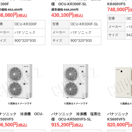
300F
様 OCU-KR300F-SL
KR400VFS
748,000
円
常価格
862,400
円
通常価格
948,200
円
(
88,080
円
430,100
円
(税込)
(税込)
型番
OC
番
OCU-KR300F
型番
OCU-KR300F-SL
メーカー
パ
ーカー
パナソニック
メーカー
パナソニック
サイズ
94
イズ
900*320*930
サイズ
900*320*930
ナソニック 冷凍機 OCU-
パナソニック 冷凍機 塩害仕
パナソニック 
500VFS
様 OCU-KR500VFS-SL
KS600VFS
86,500
円
915,200
円
820,600
円
(税込)
(税込)
(