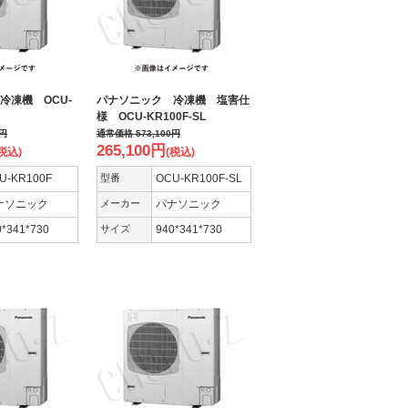
冷凍機 OCU-
パナソニック 冷凍機 塩害仕
様 OCU-KR100F-SL
円
通常価格
573,100
円
265,100
円
税込)
(税込)
U-KR100F
型番
OCU-KR100F-SL
ナソニック
メーカー
パナソニック
0*341*730
サイズ
940*341*730