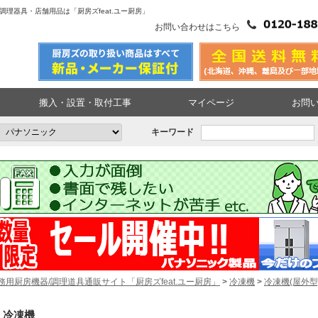
調理器具・店舗用品は「厨房ズfeat.ユー厨房」
お問い合わせはこちら
搬入・設置・取付工事
マイページ
お問
キーワード
務用厨房機器/調理道具通販サイト「厨房ズfeat.ユー厨房」
>
冷凍機
>
冷凍機(屋外型
冷凍機