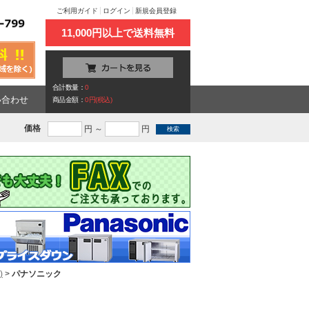
ご利用ガイド
ログイン
新規会員登録
11,000円以上で送料無料
合計数量：
0
い合わせ
商品金額：
0円(税込)
価格
円 ～
円
)
>
パナソニック