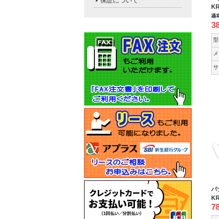
保証について
KR
通
3
型
メ
サ
パ
KR
7