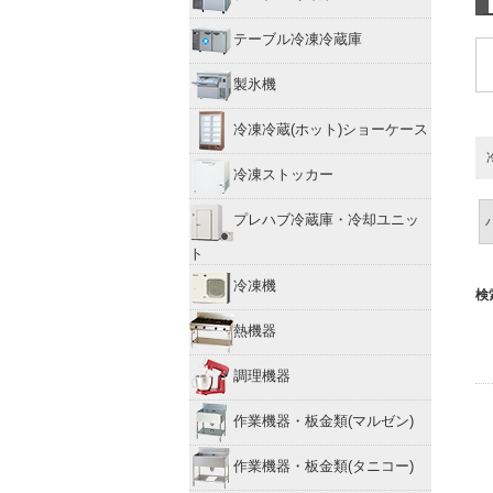
テーブル冷凍冷蔵庫
製氷機
冷凍冷蔵(ホット)ショーケース
冷凍ストッカー
プレハブ冷蔵庫・冷却ユニッ
ト
冷凍機
検
熱機器
調理機器
作業機器・板金類(マルゼン)
作業機器・板金類(タニコー)