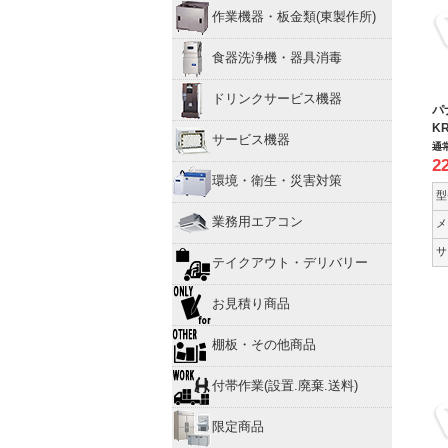
作業機器・板金類(東製作所)
食器洗浄機・器具消毒
ドリンクサービス機器
パ
KR
サービス機器
通
2
環境・衛生・災害対策
型
業務用エアコン
メ
サ
テイクアウト・デリバリー
お見積り商品
棚板・その他商品
付帯作業(設置.廃棄.送料)
限定商品