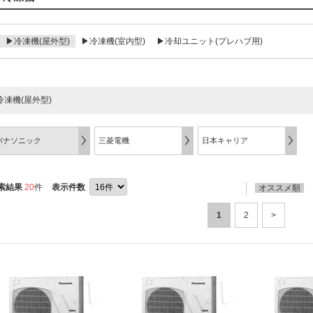
▶冷凍機(屋外型)
▶冷凍機(室内型)
▶冷却ユニット(プレハブ用)
冷凍機(屋外型)
パナソニック
三菱電機
日本キャリア
索結果
20
件
表示件数
オススメ順
1
2
>