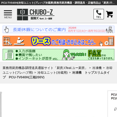
PCU-TV040H|冷却ユニット|プレハブ冷蔵庫|業務用厨房機器・調理器具・店舗用品は「厨房ズfeat.ユー厨房」
MENU
業務用厨房機器/調理道具通販サイト「厨房ズfeat.ユー厨房」
冷凍機
冷却
ユニット(プレハブ用)
冷却ユニット(冷蔵用)
冷凍機 トップスリムタイ
プ PCU-TV040H(三相200V)