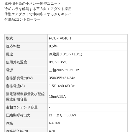
庫外側全高の小さい一体型ユニット
冷却ムラを解消する三方向エアダクト採用
薄型エアダクトで庫内広々すっきりキレイ
付属品:コントローラー
型式
PCU-TV040H
適応坪数
0.5坪
用途
冷蔵用(+3℃〜+18℃)
使用外気温度
0℃〜+35℃
電源
三相200V 50/60Hz
定格消費電力(W)
350/355<31/34>
定格電流(A)
1.5/1.4<0.4/0.3>
漏電遮断機容量及び配線
15mA/15A
用遮断機容量
進相コンデンサ容量
-
圧縮機呼称出力
ロータリー300W
冷媒
R404A
冷媒封入料(g)
470