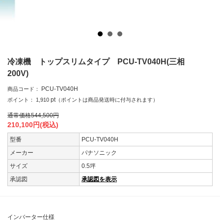
冷凍機 トップスリムタイプ PCU-TV040H(三相
200V)
PCU-TV040H
商品コード：
pt
ポイント：
1,910
（ポイントは商品発送時に付与されます）
通常価格
544,500
円
210,100
円(税込)
型番
PCU-TV040H
メーカー
パナソニック
サイズ
0.5坪
承認図
承認図を表示
インバーター仕様