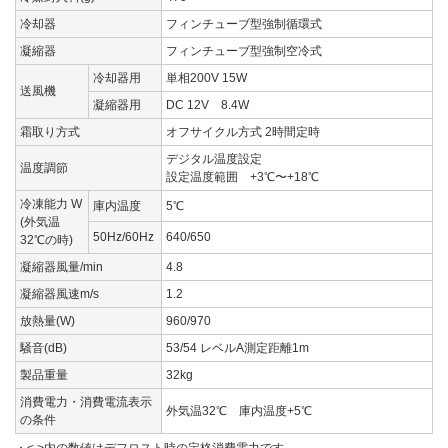
冷却器
フィンチューブ型強制循環式
凝縮器
フィンチューブ型強制空冷式
冷却器用
単相200V 15W
送風機
凝縮器用
DC 12V 8.4W
霜取り方式
オフサイクル方式 2時間定時
デジタル温度設定
温度調節
設定温度範囲 +3℃〜+18℃
冷凍能力 W
庫内温度
5℃
(外気温
50Hz/60Hz
640/650
32℃の時)
凝縮器風量/min
4.8
凝縮器風速m/s
1.2
放熱量(W)
960/970
騒音(dB)
53/54 レベルA測定距離1m
製品重量
32kg
消費電力・消費電流表示
外気温32℃ 庫内温度+5℃
の条件