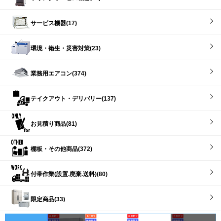
サービス機器(17)
環境・衛生・災害対策(23)
業務用エアコン(374)
テイクアウト・デリバリー(137)
お見積り商品(81)
棚板・その他商品(372)
付帯作業(設置.廃棄.送料)(80)
限定商品(33)