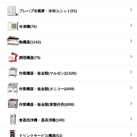
プレハブ冷蔵庫・冷却ユニット(51)
冷凍機(76)
熱機器(1242)
調理機器(79)
作業機器・板金類(マルゼン)(1426)
作業機器・板金類(タニコー)(449)
作業機器・板金類(東製作所)(898)
食器洗浄機・器具消毒(188)
ドリンクサービス機器(53)