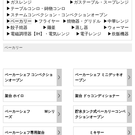
▶ガスレンジ
▶ガステーブル・スープレンジ
▶テーブルコンロ・鋳物コンロ
▶スチームコンベクション・コンベクションオーブン
▶ベーカリー
▶フライヤー
▶焼物器・グリドル
▶中華レンジ
▶餃子焼器
▶麺釜
▶蒸し器
▶ウォーマー
▶電磁調理器【IH】・電気レンジ
▶電子レンジ
▶炊飯機器
ベーカリー
ベーカーシェフ コンベクショ
ベーカーシェフ ミニデッキオ
ンオーブン
ーブン
架台 ホイロ
架台 ドゥコンディショナー
ベーカーシェフ Mシリ
貯水タンク式ベーカリーコンベ
ーズ
クションオーブン
ベーカーシェフ専用架台
ミキサー