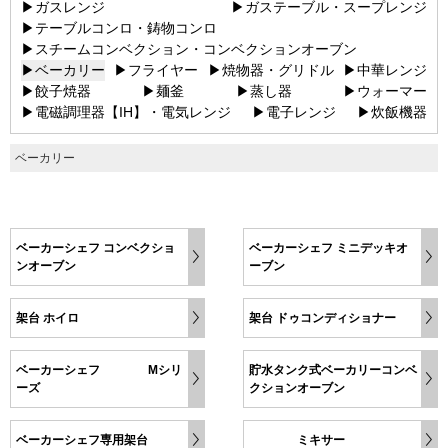
▶ガスレンジ
▶ガステーブル・スープレンジ
▶テーブルコンロ・鋳物コンロ
▶スチームコンベクション・コンベクションオーブン
▶ベーカリー
▶フライヤー
▶焼物器・グリドル
▶中華レンジ
▶餃子焼器
▶麺釜
▶蒸し器
▶ウォーマー
▶電磁調理器【IH】・電気レンジ
▶電子レンジ
▶炊飯機器
ベーカリー
ベーカーシェフ コンベクショ
ベーカーシェフ ミニデッキオ
ンオーブン
ーブン
架台 ホイロ
架台 ドゥコンディショナー
ベーカーシェフ Mシリ
貯水タンク式ベーカリーコンベ
ーズ
クションオーブン
ベーカーシェフ専用架台
ミキサー