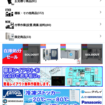
お見積り商品(81)
棚板・その他商品(372)
付帯作業(設置.廃棄.送料)(80)
限定商品(33)