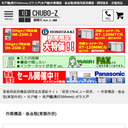
吊戸棚(奥行300mm)-ガラス戸|吊戸棚|作業機器・板金類|業務用厨房機器・調理器具・店舗用品は「厨房ズfeat.ユー厨房」
MENU
業務用厨房機器/調理道具通販サイト「厨房ズfeat.ユー厨房」
作業機器・板金
類(東製作所)
吊戸棚
吊戸棚(奥行300mm)-ガラス戸
作業機器・板金類(東製作所)