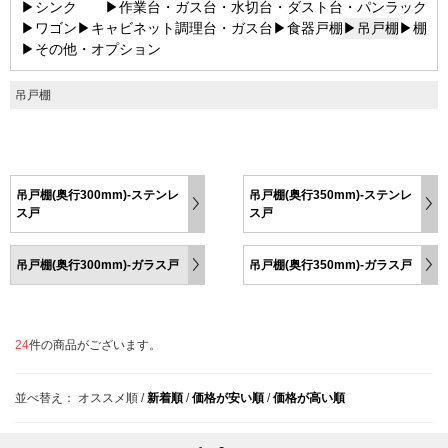
▶シンク
▶作業台・ガス台・水切台・ダスト台・パンラック
▶ワゴン
▶キャビネット調理台・ガス台
▶食器戸棚
▶吊戸棚
▶棚
▶その他・オプション
吊戸棚
吊戸棚(奥行300mm)-ステンレ
吊戸棚(奥行350mm)-ステンレ
ス戸
ス戸
吊戸棚(奥行300mm)-ガラス戸
吊戸棚(奥行350mm)-ガラス戸
24
件の商品がございます。
並べ替え：
オススメ順
/
新着順
/
価格が安い順
/
価格が高い順