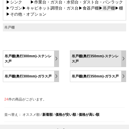
▶シンク
▶作業台・ガス台・水切台・ダスト台・パンラック
▶ワゴン
▶キャビネット調理台・ガス台
▶食器戸棚
▶吊戸棚
▶棚
▶その他・オプション
吊戸棚
吊戸棚(奥行300mm)-ステンレ
吊戸棚(奥行350mm)-ステンレ
ス戸
ス戸
吊戸棚(奥行300mm)-ガラス戸
吊戸棚(奥行350mm)-ガラス戸
24
件の商品がございます。
並べ替え：
オススメ順
/
新着順
/
価格が安い順
/
価格が高い順