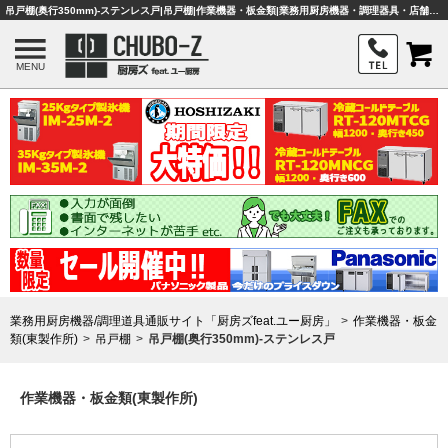
吊戸棚(奥行350mm)-ステンレス戸|吊戸棚|作業機器・板金類|業務用厨房機器・調理器具・店舗用品は「厨房ズfeat.ユー厨房」
MENU
業務用厨房機器/調理道具通販サイト「厨房ズfeat.ユー厨房」
作業機器・板金
類(東製作所)
吊戸棚
吊戸棚(奥行350mm)-ステンレス戸
作業機器・板金類(東製作所)