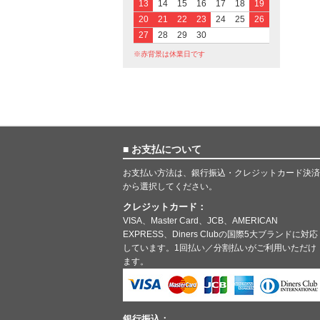
13
14
15
16
17
18
19
20
21
22
23
24
25
26
27
28
29
30
※赤背景は休業日です
■ お支払について
お支払い方法は、銀行振込・クレジットカード決済
から選択してください。
クレジットカード：
VISA、Master Card、JCB、AMERICAN
EXPRESS、Diners Clubの国際5大ブランドに対応
しています。1回払い／分割払いがご利用いただけ
ます。
銀行振込：