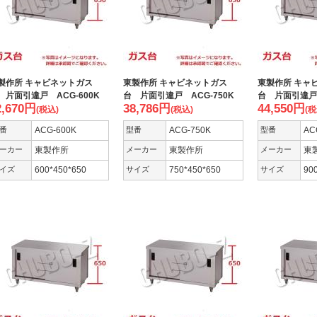
製作所 キャビネットガス
東製作所 キャビネットガス
東製作所 キャ
 片面引違戸 ACG-600K
台 片面引違戸 ACG-750K
台 片面引違戸 
2,670
円
38,786
円
44,550
円
(税込)
(税込)
(税
番
ACG-600K
型番
ACG-750K
型番
AC
ーカー
東製作所
メーカー
東製作所
メーカー
東
イズ
600*450*650
サイズ
750*450*650
サイズ
90