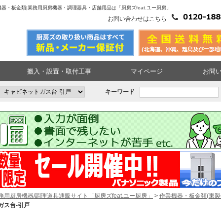
器・板金類|業務用厨房機器・調理器具・店舗用品は「厨房ズfeat.ユー厨房」
お問い合わせはこちら
搬入・設置・取付工事
マイページ
お問
キーワード
務用厨房機器/調理道具通販サイト「厨房ズfeat.ユー厨房」
>
作業機器・板金類(東製
ガス台-引戸