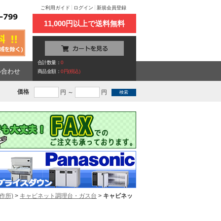
ご利用ガイド
ログイン
新規会員登録
11,000円以上で送料無料
合計数量：
0
い合わせ
商品金額：
0円(税込)
価格
円 ～
円
作所)
>
キャビネット調理台・ガス台
>
キャビネッ