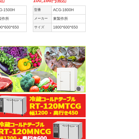
100,166
円
込)
(税込)
G-1500H
型番
ACG-1800H
製作所
メーカー
東製作所
00*600*650
サイズ
1800*600*650