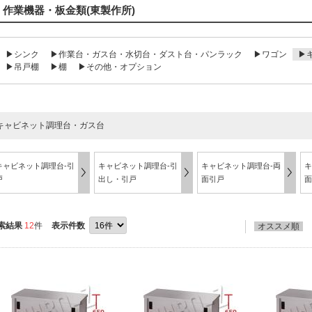
作業機器・板金類(東製作所)
▶シンク
▶作業台・ガス台・水切台・ダスト台・パンラック
▶ワゴン
▶
▶吊戸棚
▶棚
▶その他・オプション
キャビネット調理台・ガス台
キャビネット調理台-引
キャビネット調理台-引
キャビネット調理台-両
キ
戸
出し・引戸
面引戸
面
索結果
12
件
表示件数
オススメ順