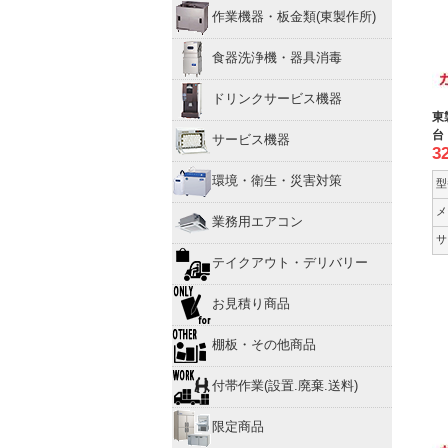
作業機器・板金類(東製作所)
食器洗浄機・器具消毒
ドリンクサービス機器
東
台
サービス機器
3
環境・衛生・災害対策
型
メ
業務用エアコン
サ
テイクアウト・デリバリー
お見積り商品
棚板・その他商品
付帯作業(設置.廃棄.送料)
限定商品