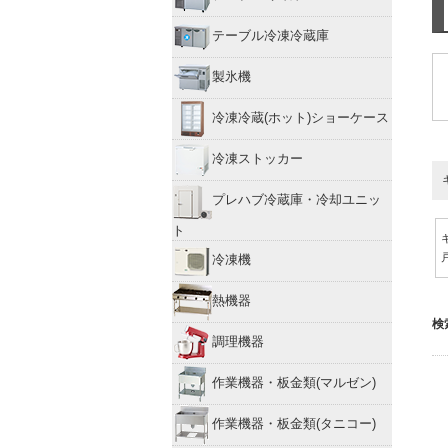
テーブル冷凍冷蔵庫
製氷機
冷凍冷蔵(ホット)ショーケース
冷凍ストッカー
プレハブ冷蔵庫・冷却ユニッ
ト
冷凍機
熱機器
検
調理機器
作業機器・板金類(マルゼン)
作業機器・板金類(タニコー)