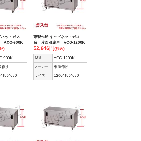
ビネットガス
東製作所 キャビネットガス
ACG-900K
台 片面引違戸 ACG-1200K
52,646
円
込)
(税込)
G-900K
型番
ACG-1200K
製作所
メーカー
東製作所
0*450*650
サイズ
1200*450*650