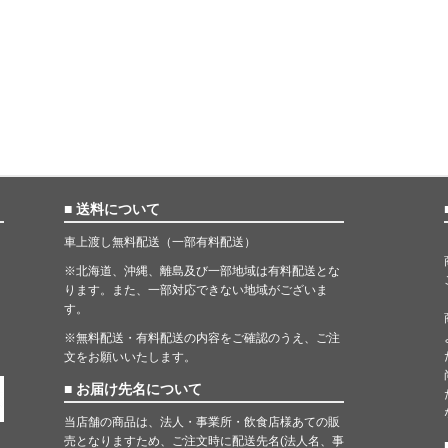
■ 送料について
車上渡し無料配送（一部有料配送）
※北海道、沖縄、離島及び一部地域は有料配送とな
ります。また、一部対応できない地域がございま
す。
※無料配送・有料配送の内容をご確認のうえ、ご注
文をお願いいたします。
■ お届け先名について
当店舗の商品は、法人・事業所・飲食店様あての販
売となりますため、ご注文時に配送先名(法人名、事