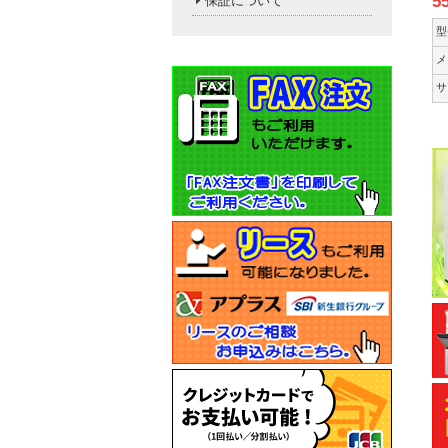
5
保証について
型
メ
サ