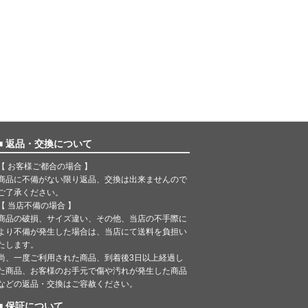
■ 返品・交換について
【 お客様ご都合の場合 】
商品に不備がない限り返品、交換は出来ませんので
ご了承ください。
【 当店不備の場合 】
商品の破損、サイズ違い、その他、当店の不手際に
より不備が発生した場合は、当店にて送料を負担い
たします。
尚、一度ご利用された商品、到着後3日以上経過し
た商品、お客様のお手元で傷や汚れが発生した商品
などの返品・交換はご容赦ください。
■ 保証について