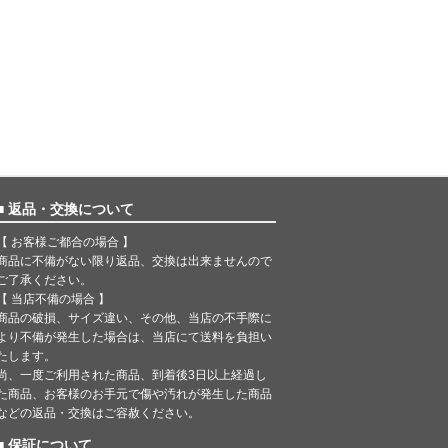
■ 返品・交換について
【 お客様ご都合の場合 】
商品に不備がない限り返品、交換は出来ませんので
ご了承ください。
【 当店不備の場合 】
商品の破損、サイズ違い、その他、当店の不手際に
より不備が発生した場合は、当店にて送料を負担い
たします。
尚、一度ご利用された商品、到着後3日以上経過し
た商品、お客様のお手元で傷や汚れが発生した商品
などの返品・交換はご容赦ください。
■ 保証について