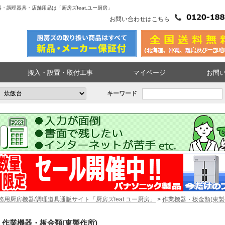
・調理器具・店舗用品は「厨房ズfeat.ユー厨房」
お問い合わせはこちら
搬入・設置・取付工事
マイページ
お問
キーワード
務用厨房機器/調理道具通販サイト「厨房ズfeat.ユー厨房」
>
作業機器・板金類(東製
作業機器・板金類(東製作所)