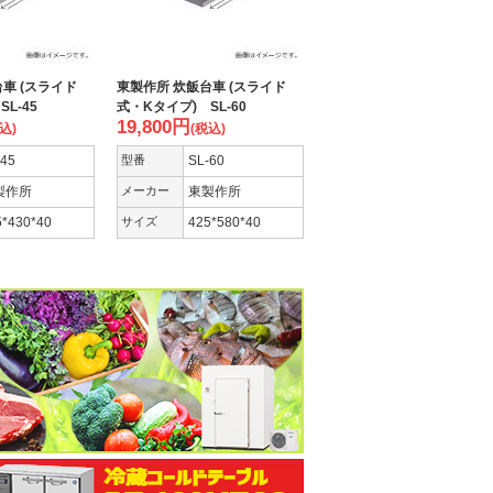
車 (スライド
東製作所 炊飯台車 (スライド
L-45
式・Kタイプ) SL-60
19,800
円
込)
(税込)
-45
型番
SL-60
製作所
メーカー
東製作所
5*430*40
サイズ
425*580*40