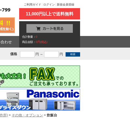
ご利用ガイド
ログイン
新規会員登録
11,000円以上で送料無料
合計数量：
0
い合わせ
商品金額：
0円(税込)
価格
円 ～
円
作所)
>
その他・オプション
>
炊飯台