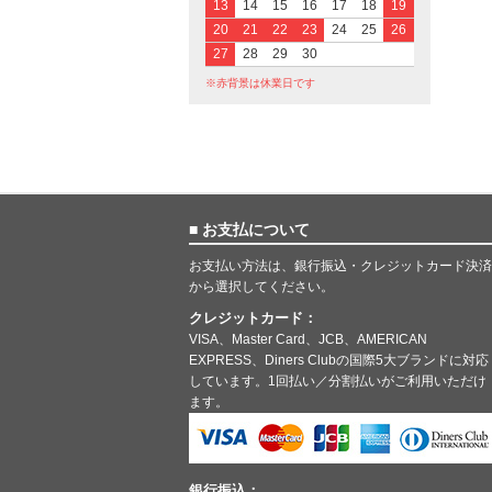
13
14
15
16
17
18
19
20
21
22
23
24
25
26
27
28
29
30
※赤背景は休業日です
■ お支払について
お支払い方法は、銀行振込・クレジットカード決済
から選択してください。
クレジットカード：
VISA、Master Card、JCB、AMERICAN
EXPRESS、Diners Clubの国際5大ブランドに対応
しています。1回払い／分割払いがご利用いただけ
ます。
銀行振込：