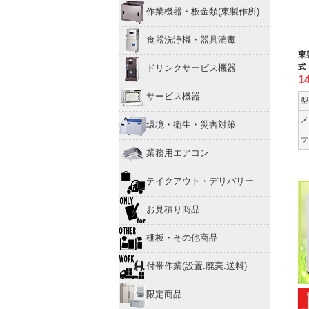
作業機器・板金類(東製作所)
食器洗浄機・器具消毒
東
式
ドリンクサービス機器
1
サービス機器
型
メ
環境・衛生・災害対策
サ
業務用エアコン
テイクアウト・デリバリー
お見積り商品
棚板・その他商品
付帯作業(設置.廃棄.送料)
限定商品