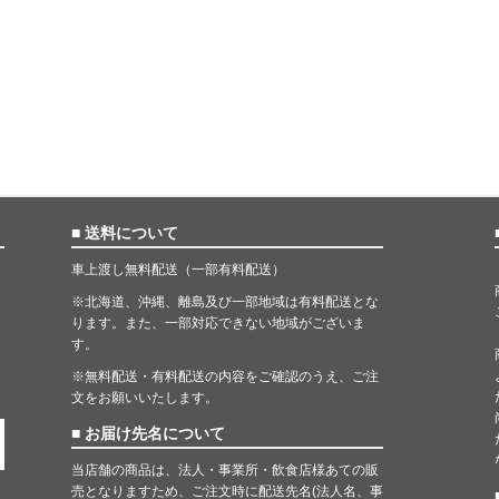
■ 送料について
車上渡し無料配送（一部有料配送）
※北海道、沖縄、離島及び一部地域は有料配送とな
ります。また、一部対応できない地域がございま
す。
※無料配送・有料配送の内容をご確認のうえ、ご注
文をお願いいたします。
■ お届け先名について
当店舗の商品は、法人・事業所・飲食店様あての販
売となりますため、ご注文時に配送先名(法人名、事