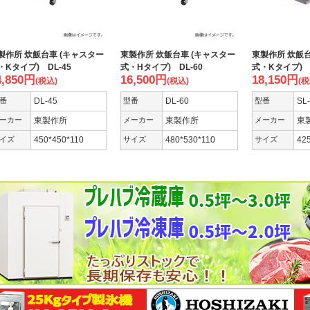
製作所 炊飯台車 (キャスター
東製作所 炊飯台車 (キャスター
東製作所 炊飯台
・Kタイプ) DL-45
式・Hタイプ) DL-60
式・Kタイプ) S
4,850
円
16,500
円
18,150
円
(税込)
(税込)
(税
番
DL-45
型番
DL-60
型番
SL
ーカー
東製作所
メーカー
東製作所
メーカー
東
イズ
450*450*110
サイズ
480*530*110
サイズ
42