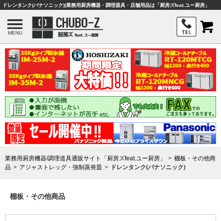
ドレンタンク(パナソニック)|業務用厨房機器・調理器具・店舗用品は「厨房ズfeat.ユー厨房」
MENU
業務用厨房機器/調理道具通販サイト「厨房ズfeat.ユー厨房」
棚板・その他商
品
アジャストレッグ・強制蒸発皿
ドレンタンク(パナソニック)
棚板・その他商品