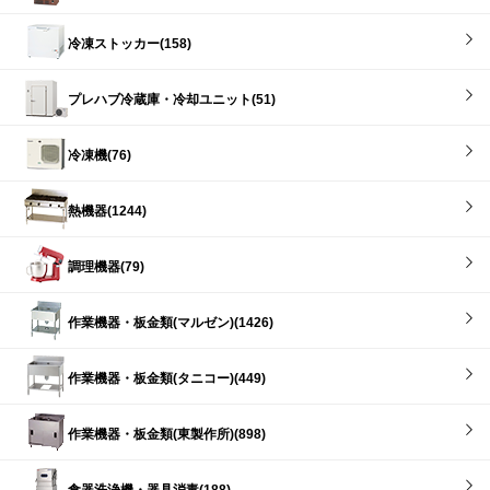
冷凍ストッカー(158)
プレハブ冷蔵庫・冷却ユニット(51)
冷凍機(76)
熱機器(1244)
調理機器(79)
作業機器・板金類(マルゼン)(1426)
作業機器・板金類(タニコー)(449)
作業機器・板金類(東製作所)(898)
食器洗浄機・器具消毒(188)