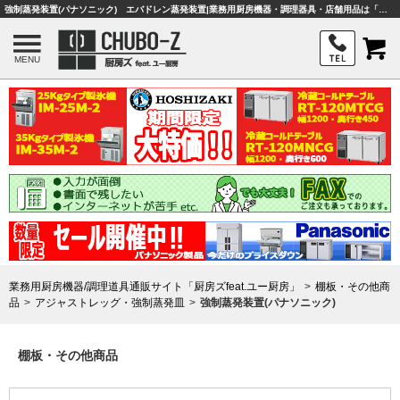
強制蒸発装置(パナソニック) エバドレン蒸発装置|業務用厨房機器・調理器具・店舗用品は「厨房ズfeat.ユー厨房」
MENU
業務用厨房機器/調理道具通販サイト「厨房ズfeat.ユー厨房」
棚板・その他商
品
アジャストレッグ・強制蒸発皿
強制蒸発装置(パナソニック)
棚板・その他商品