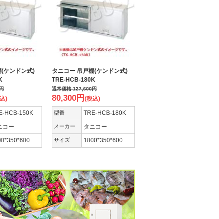
棚(ケンドン式)
タニコー 吊戸棚(ケンドン式)
50K
TRE-HCB-180K
円
通常価格
127,600
円
80,300
円
込)
(税込)
E-HCB-150K
型番
TRE-HCB-180K
ニコー
メーカー
タニコー
00*350*600
サイズ
1800*350*600