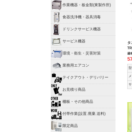
作業機器・板金類(東製作所)
食器洗浄機・器具消毒
ドリンクサービス機器
サービス機器
タ
T
環境・衛生・災害対策
通
5
業務用エアコン
型
メ
テイクアウト・デリバリー
サ
お見積り商品
棚板・その他商品
付帯作業(設置.廃棄.送料)
限定商品