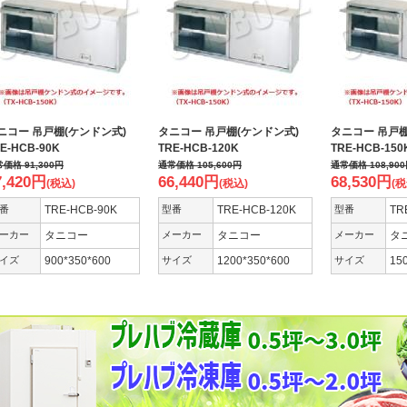
ニコー 吊戸棚(ケンドン式)
タニコー 吊戸棚(ケンドン式)
タニコー 吊戸
RE-HCB-90K
TRE-HCB-120K
TRE-HCB-1
常価格
91,300
円
通常価格
105,600
円
通常価格
108,900
7,420
円
66,440
円
68,530
円
(税込)
(税込)
(税
番
TRE-HCB-90K
型番
TRE-HCB-120K
型番
TR
ーカー
タニコー
メーカー
タニコー
メーカー
タ
イズ
900*350*600
サイズ
1200*350*600
サイズ
15