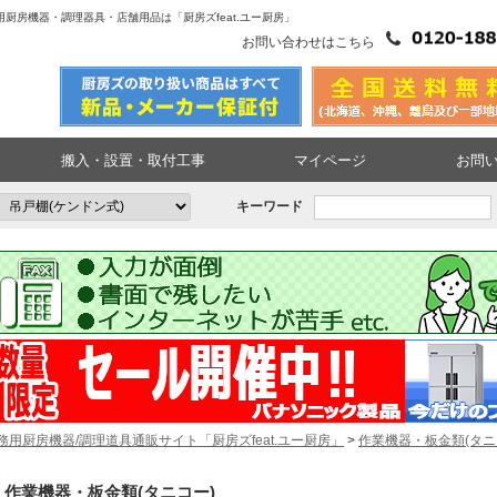
務用厨房機器・調理器具・店舗用品は「厨房ズfeat.ユー厨房」
お問い合わせはこちら
搬入・設置・取付工事
マイページ
お問
キーワード
務用厨房機器/調理道具通販サイト「厨房ズfeat.ユー厨房」
>
作業機器・板金類(タニ
作業機器・板金類(タニコー)