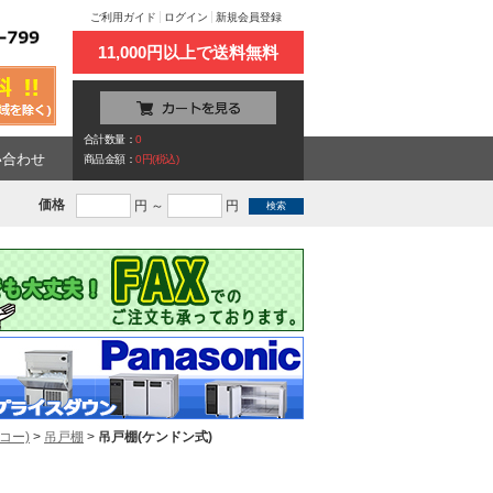
ご利用ガイド
ログイン
新規会員登録
11,000円以上で送料無料
合計数量：
0
い合わせ
商品金額：
0円(税込)
価格
円 ～
円
コー)
>
吊戸棚
>
吊戸棚(ケンドン式)