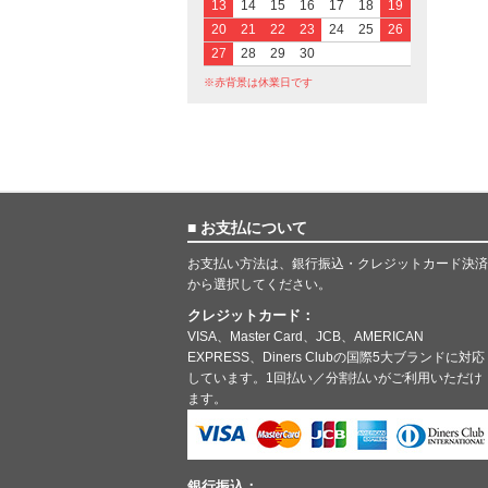
13
14
15
16
17
18
19
20
21
22
23
24
25
26
27
28
29
30
※赤背景は休業日です
■ お支払について
お支払い方法は、銀行振込・クレジットカード決済
から選択してください。
クレジットカード：
VISA、Master Card、JCB、AMERICAN
EXPRESS、Diners Clubの国際5大ブランドに対応
しています。1回払い／分割払いがご利用いただけ
ます。
銀行振込：