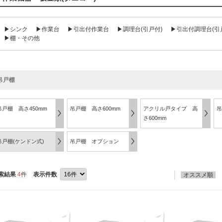
▶シンク
▶作業台
▶引出付作業台
▶調理台(引戸付)
▶引出付調理台(引
▶棚・その他
吊戸棚
吊戸棚 高さ450mm
吊戸棚 高さ600mm
アクリル戸タイプ 高
吊
さ600mm
吊戸棚(ケンドン式)
吊戸棚 オプション
索結果
4
件
表示件数
オススメ順