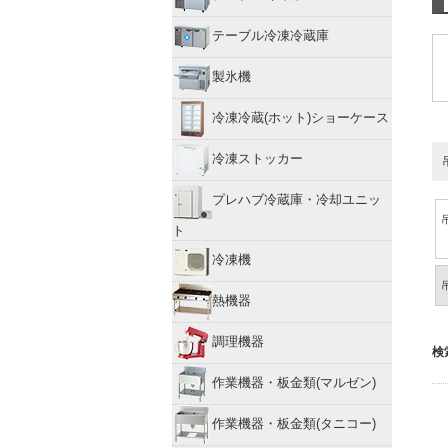
テーブル冷凍冷蔵庫
製氷機
冷凍冷蔵(ホット)ショーケース
冷凍ストッカー
プレハブ冷蔵庫・冷却ユニッ
ト
冷凍機
熱機器
調理機器
検
作業機器・板金類(マルゼン)
作業機器・板金類(タニコー)