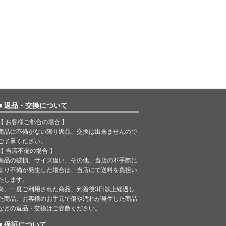
■ 返品・交換について
【 お客様ご都合の場合 】
商品に不備がない限り返品、交換は出来ませんので
ご了承ください。
【 当店不備の場合 】
商品の破損、サイズ違い、その他、当店の不手際に
より不備が発生した場合は、当店にて送料を負担い
たします。
尚、一度ご利用された商品、到着後3日以上経過し
た商品、お客様のお手元で傷や汚れが発生した商品
などの返品・交換はご容赦ください。
■ 保証について