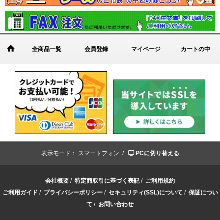
全商品一覧
会員登録
マイページ
カートの中
表示モード：
スマートフォン /
PCに切り替える
会社概要
/
特定商取引に基づく表記
/
ご利用規約
ご利用ガイド
/
プライバシーポリシー
/
セキュリティ(SSL)について
/
保証につい
て
/
お問い合わせ