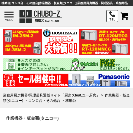
移動台|コンロ台・その他台|作業機器・板金類(タニコー)|業務用厨房機器・調理器具・店舗用品は「厨房ズfeat.ユー厨房」
MENU
業務用厨房機器/調理道具通販サイト「厨房ズfeat.ユー厨房」
作業機器・板金
類(タニコー)
コンロ台・その他台
移動台
作業機器・板金類(タニコー)