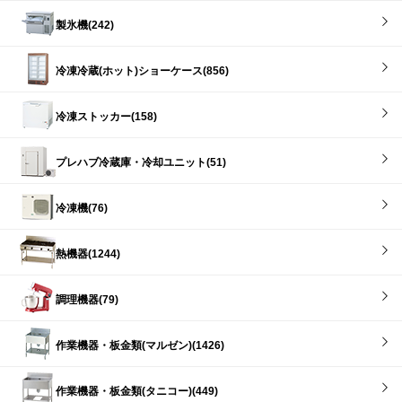
製氷機(242)
冷凍冷蔵(ホット)ショーケース(856)
冷凍ストッカー(158)
プレハブ冷蔵庫・冷却ユニット(51)
冷凍機(76)
熱機器(1244)
調理機器(79)
作業機器・板金類(マルゼン)(1426)
作業機器・板金類(タニコー)(449)