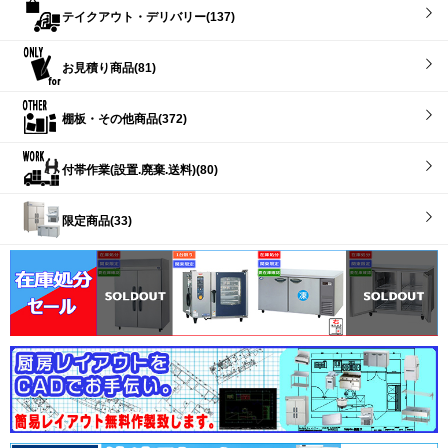
テイクアウト・デリバリー(137)
お見積り商品(81)
棚板・その他商品(372)
付帯作業(設置.廃棄.送料)(80)
限定商品(33)