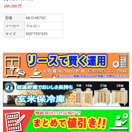
280,390
円
型番
MLO-067GC
メーカー
マルゼン
サイズ
650*750*420