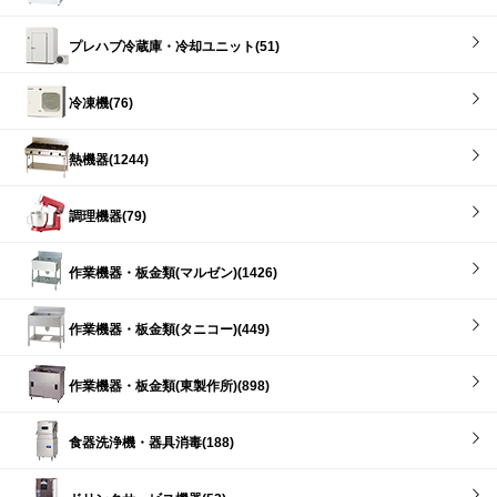
プレハブ冷蔵庫・冷却ユニット(51)
冷凍機(76)
熱機器(1244)
調理機器(79)
作業機器・板金類(マルゼン)(1426)
作業機器・板金類(タニコー)(449)
作業機器・板金類(東製作所)(898)
食器洗浄機・器具消毒(188)