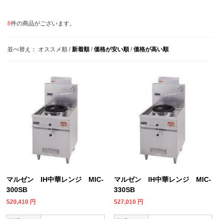
8
件の商品がございます。
並べ替え：
オススメ順
/
新着順
/
価格が安い順
/
価格が高い順
マルゼン IH中華レンジ MIC-
マルゼン IH中華レンジ MIC-
300SB
330SB
520,410
円
527,010
円