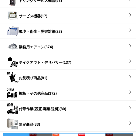
ドリンクサービス機器(53)
サービス機器(17)
環境・衛生・災害対策(23)
業務用エアコン(374)
テイクアウト・デリバリー(137)
お見積り商品(81)
棚板・その他商品(372)
付帯作業(設置.廃棄.送料)(80)
限定商品(33)