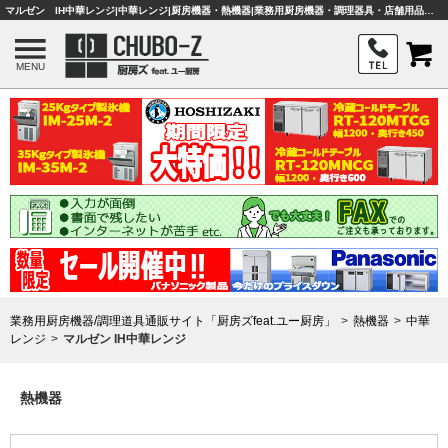
マルゼン IH中華レンジ|中華レンジ|厨房機器・熱機器|業務用厨房機器・調理器具・店舗用品は「厨房ズfeat.ユー厨房」
MENU
業務用厨房機器/調理道具通販サイト「厨房ズfeat.ユー厨房」
熱機器
中華
レンジ
マルゼン IH中華レンジ
熱機器