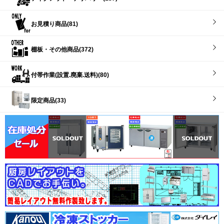
お見積り商品(81)
棚板・その他商品(372)
付帯作業(設置.廃棄.送料)(80)
限定商品(33)