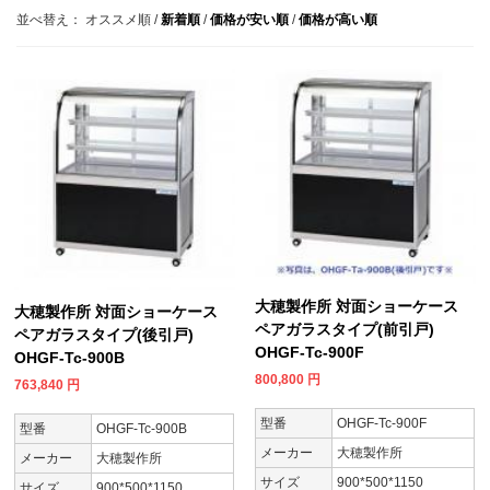
並べ替え：
オススメ順
/
新着順
/
価格が安い順
/
価格が高い順
大穂製作所 対面ショーケース
大穂製作所 対面ショーケース
ペアガラスタイプ(前引戸)
ペアガラスタイプ(後引戸)
OHGF-Tc-900F
OHGF-Tc-900B
800,800
円
763,840
円
型番
OHGF-Tc-900F
型番
OHGF-Tc-900B
メーカー
大穂製作所
メーカー
大穂製作所
サイズ
900*500*1150
サイズ
900*500*1150