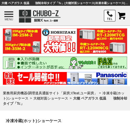
大穂 ペアガラス 低温 強制冷却タイプ「Tc」|大穂対面ショーケース|冷凍冷蔵ショーケース|業務用厨房機器・調理器具・店舗用品は「厨房ズfeat.ユー厨房」
MENU
業務用厨房機器/調理道具通販サイト「厨房ズfeat.ユー厨房」
冷凍冷蔵(ホッ
ト)ショーケース
大穂対面ショーケース
大穂 ペアガラス 低温 強制冷却
タイプ「Tc」
冷凍冷蔵(ホット)ショーケース