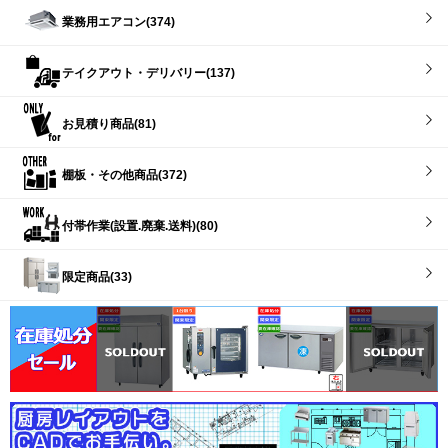
業務用エアコン(374)
テイクアウト・デリバリー(137)
お見積り商品(81)
棚板・その他商品(372)
付帯作業(設置.廃棄.送料)(80)
限定商品(33)