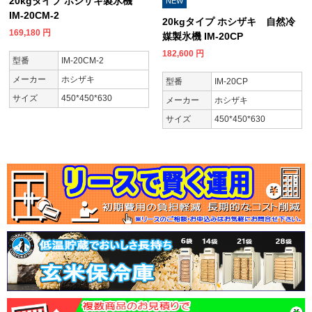
20kgタイプ ホシザキ製氷機
NEW
IM-20CM-2
20kgタイプ ホシザキ 自然冷
169,180
円
媒製氷機 IM-20CP
182,600
円
型番
IM-20CM-2
メーカー
ホシザキ
型番
IM-20CP
サイズ
450*450*630
メーカー
ホシザキ
サイズ
450*450*630