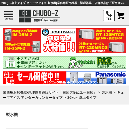
20kg～卓上タイプ|キューブアイス|製氷機|業務用厨房機器・調理器具・店舗用品は「厨房ズfeat.ユー厨房」
MENU
業務用厨房機器/調理道具通販サイト「厨房ズfeat.ユー厨房」
製氷機
キュ
ーブアイス アンダーカウンタータイプ
20kg～卓上タイプ
製氷機