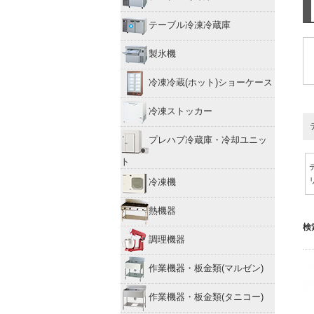
テーブル冷凍冷蔵庫
製氷機
冷凍冷蔵(ホット)ショーケース
冷凍ストッカー
プレハブ冷蔵庫・冷却ユニッ
ト
冷凍機
熱機器
検
調理機器
作業機器・板金類(マルゼン)
作業機器・板金類(タニコー)