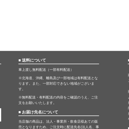
■ 送料について
車上渡し無料配送（一部有料配送）
※北海道、沖縄、離島及び一部地域は有料配送とな
ります。また、一部対応できない地域がございま
す。
※無料配送・有料配送の内容をご確認のうえ、ご注
文をお願いいたします。
■ お届け先名について
当店舗の商品は、法人・事業所・飲食店様あての販
売となりますため、ご注文時に配送先名(法人名、事