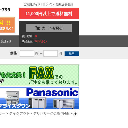
ご利用ガイド
ログイン
新規会員登録
11,000円以上で送料無料
合計数量：
0
い合わせ
商品金額：
0円(税込)
価格
円 ～
円
リー
>
テイクアウト・デリバリーのご案内-tdc
>
冷