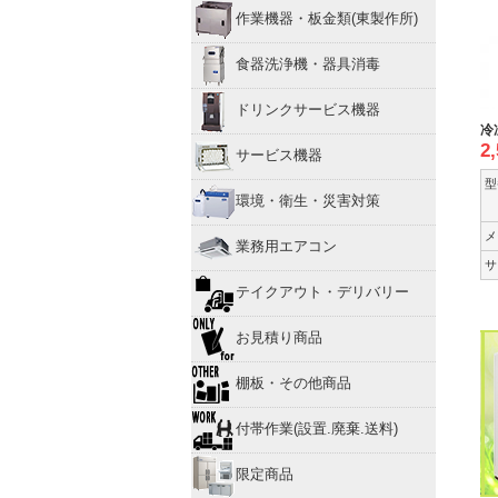
作業機器・板金類(東製作所)
食器洗浄機・器具消毒
ドリンクサービス機器
冷
2
サービス機器
型
環境・衛生・災害対策
メ
業務用エアコン
サ
テイクアウト・デリバリー
お見積り商品
棚板・その他商品
付帯作業(設置.廃棄.送料)
限定商品