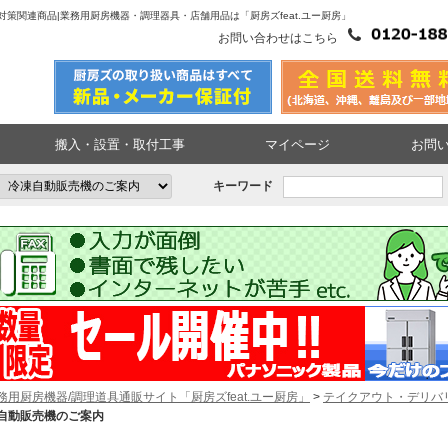
策関連商品|業務用厨房機器・調理器具・店舗用品は「厨房ズfeat.ユー厨房」
お問い合わせはこちら
搬入・設置・取付工事
マイページ
お問
キーワード
務用厨房機器/調理道具通販サイト「厨房ズfeat.ユー厨房」
>
テイクアウト・デリバ
自動販売機のご案内