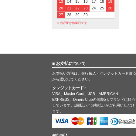
13
14
15
16
17
18
19
20
21
22
23
24
25
26
27
28
29
30
※赤背景は休業日です
■ お支払について
お支払い方法は、銀行振込・クレジットカード決済
から選択してください。
クレジットカード：
VISA、Master Card、JCB、AMERICAN
EXPRESS、Diners Clubの国際5大ブランドに対応
しています。1回払い／分割払いがご利用いただけ
ます。
銀行振込：