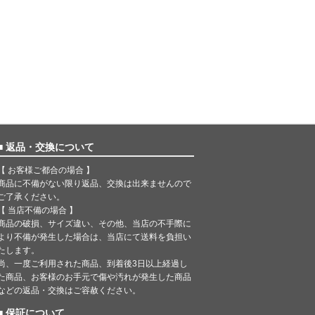
■ 返品・交換について
【 お客様ご都合の場合 】
商品に不備がない限り返品、交換は出来ませんので
ご了承ください。
【 当店不備の場合 】
商品の破損、サイズ違い、その他、当店の不手際に
より不備が発生した場合は、当店にて送料を負担い
たします。
尚、一度ご利用された商品、到着後3日以上経過し
た商品、お客様のお手元で傷や汚れが発生した商品
などの返品・交換はご容赦ください。
■ 保証について