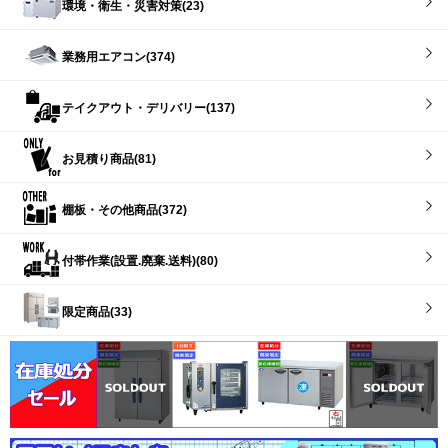
環境・衛生・災害対策(23)
業務用エアコン(374)
テイクアウト・デリバリー(137)
お見積り商品(81)
棚板・その他商品(372)
付帯作業(設置.廃棄.送料)(80)
限定商品(33)