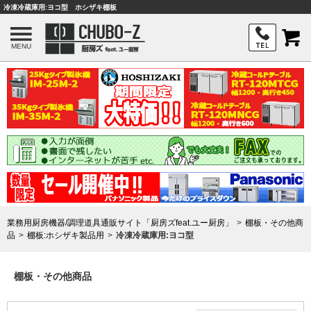
冷凍冷蔵庫用:ヨコ型 ホシザキ棚板
MENU
業務用厨房機器/調理道具通販サイト「厨房ズfeat.ユー厨房」
棚板・その他商
品
棚板:ホシザキ製品用
冷凍冷蔵庫用:ヨコ型
棚板・その他商品