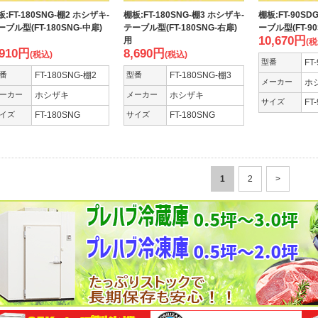
板:FT-180SNG-棚2 ホシザキ-
棚板:FT-180SNG-棚3 ホシザキ-
棚板:FT-90SD
ーブル型(FT-180SNG-中扉)
テーブル型(FT-180SNG-右扉)
ーブル型(FT-90
10,670
円
用
(税
,910
円
8,690
円
(税込)
(税込)
型番
FT
番
FT-180SNG-棚2
型番
FT-180SNG-棚3
メーカー
ホ
ーカー
ホシザキ
メーカー
ホシザキ
サイズ
FT
イズ
FT-180SNG
サイズ
FT-180SNG
1
2
>