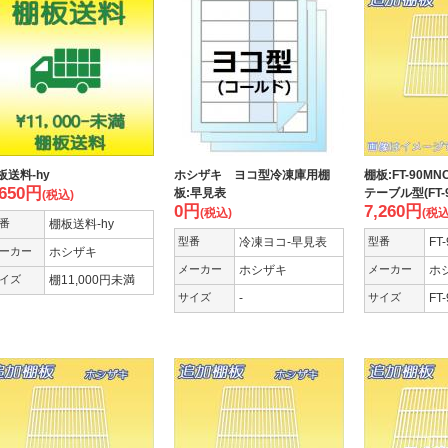
板送料-hy
ホシザキ ヨコ型冷凍庫用棚
棚板:FT-90MN
,650
円
板:早見表
テーブル型(FT-
(税込)
0
円
7,260
円
(税込)
(税込
番
棚板送料-hy
型番
冷凍ヨコ-早見表
型番
FT
ーカー
ホシザキ
メーカー
ホシザキ
メーカー
ホ
イズ
棚11,000円未満
サイズ
-
サイズ
FT