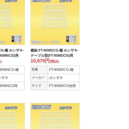
CG-棚 ホシザキ-
棚板:FT-90MDCG-棚 ホシザキ-
90MNCG)用
テーブル型(FT-90MDCG)用
10,670
円
)
(税込)
-90MNCG-棚
型番
FT-90MDCG-棚
シザキ
メーカー
ホシザキ
-90MNCG用
サイズ
FT-90MDCG他用