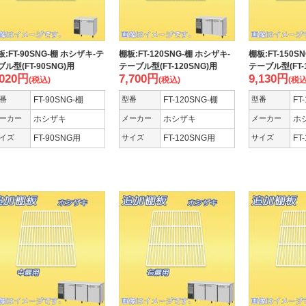
板:FT-90SNG-棚 ホシザキ-テ
棚板:FT-120SNG-棚 ホシザキ-
棚板:FT-150S
ブル型(FT-90SNG)用
テーブル型(FT-120SNG)用
テーブル型(FT-
,020
円
7,700
円
9,130
円
(税込)
(税込)
(税込
番
FT-90SNG-棚
型番
FT-120SNG-棚
型番
FT
ーカー
ホシザキ
メーカー
ホシザキ
メーカー
ホ
イズ
FT-90SNG用
サイズ
FT-120SNG用
サイズ
FT