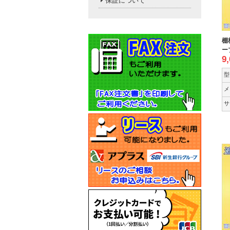
保証について
棚
ー
9
型
メ
サ