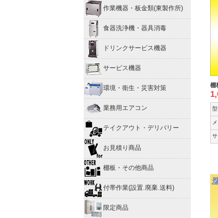
作業機器・板金類(東製作所)
食器洗浄機・器具消毒
ドリンクサービス機器
サービス機器
棚
環境・衛生・災害対策
1
業務用エアコン
型
メ
テイクアウト・デリバリー
サ
お見積り商品
棚板・その他商品
付帯作業(設置.廃棄.送料)
限定商品