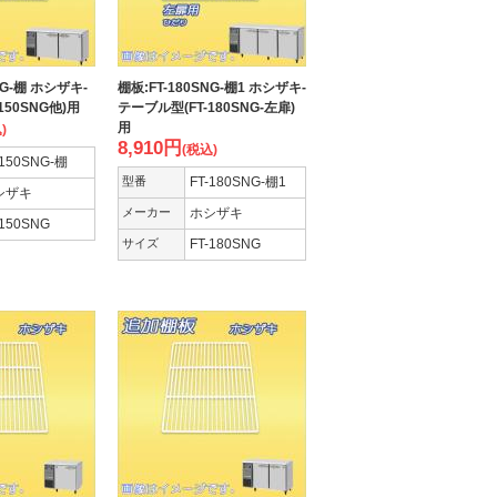
NG-棚 ホシザキ-
棚板:FT-180SNG-棚1 ホシザキ-
150SNG他)用
テーブル型(FT-180SNG-左扉)
用
)
8,910
円
(税込)
-150SNG-棚
型番
FT-180SNG-棚1
シザキ
メーカー
ホシザキ
-150SNG
サイズ
FT-180SNG