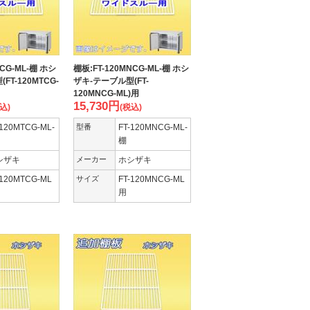
TCG-ML-棚 ホシ
棚板:FT-120MNCG-ML-棚 ホシ
FT-120MTCG-
ザキ-テーブル型(FT-
120MNCG-ML)用
15,730
円
込)
(税込)
-120MTCG-ML-
型番
FT-120MNCG-ML-
棚
シザキ
メーカー
ホシザキ
-120MTCG-ML
サイズ
FT-120MNCG-ML
用