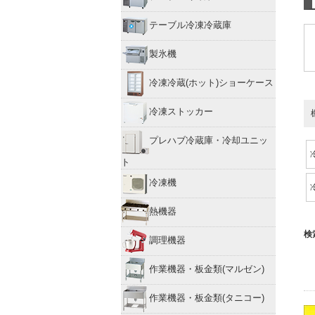
テーブル冷凍冷蔵庫
製氷機
冷凍冷蔵(ホット)ショーケース
冷凍ストッカー
プレハブ冷蔵庫・冷却ユニッ
ト
冷凍機
熱機器
検
調理機器
作業機器・板金類(マルゼン)
作業機器・板金類(タニコー)