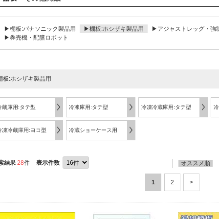
▶棚板:パナソニック製品用
▶棚板:ホシザキ製品用
▶アジャストレッグ・強
▶券売機・配膳ロボット
棚板:ホシザキ製品用
冷蔵庫用:タテ型
冷凍庫用:タテ型
冷凍冷蔵庫用:タテ型
冷
冷凍冷蔵庫用:ヨコ型
冷蔵ショーケース用
索結果
28
件
表示件数
オススメ順
1
2
>