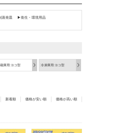
制蒸発皿
▶衛生・環境用品
蔵庫用:ヨコ型
冷凍庫用:ヨコ型
新着順
価格が安い順
価格が高い順