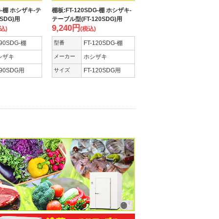
G-棚 ホシザキ-テ
棚板:FT-120SDG-棚 ホシザキ-
SDG)用
テーブル型(FT-120SDG)用
9,240
円
込)
(税込)
-90SDG-棚
型番
FT-120SDG-棚
シザキ
メーカー
ホシザキ
-90SDG用
サイズ
FT-120SDG用