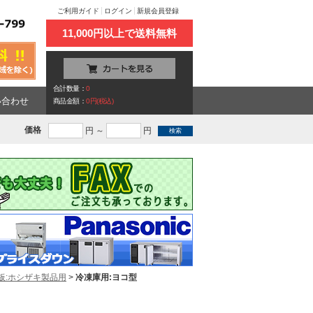
ご利用ガイド
ログイン
新規会員登録
11,000円以上で送料無料
合計数量：
0
い合わせ
商品金額：
0円(税込)
価格
円 ～
円
板:ホシザキ製品用
>
冷凍庫用:ヨコ型