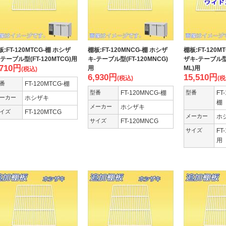
板:FT-120MTCG-棚 ホシザ
棚板:FT-120MNCG-棚 ホシザ
棚板:FT-120M
-テーブル型(FT-120MTCG)用
キ-テーブル型(FT-120MNCG)
ザキ-テーブル型(
,710
円
用
ML)用
(税込)
6,930
円
15,510
円
(税込)
(税
番
FT-120MTCG-棚
型番
FT-120MNCG-棚
型番
FT
ーカー
ホシザキ
棚
メーカー
ホシザキ
イズ
FT-120MTCG
メーカー
ホ
サイズ
FT-120MNCG
サイズ
FT
用