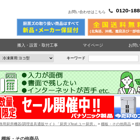
お問い合わせはこちら
搬入・設置・取付工事
マイページ
お問
キーワード
務用厨房機器/調理道具通販サイト「厨房ズfeat.ユー厨房」
>
棚板・その他商品
>
棚
棚板・その他商品