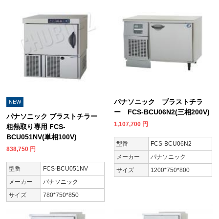
パナソニック ブラストチラ
NEW
ー FCS-BCU06N2(三相200V)
パナソニック ブラストチラー
1,107,700
円
粗熱取り専用 FCS-
BCU051NV(単相100V)
型番
FCS-BCU06N2
838,750
円
メーカー
パナソニック
型番
FCS-BCU051NV
サイズ
1200*750*800
メーカー
パナソニック
サイズ
780*750*850