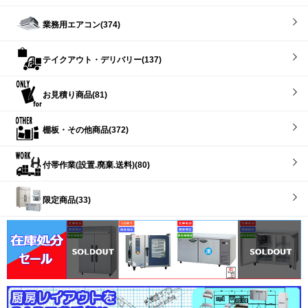
業務用エアコン(374)
テイクアウト・デリバリー(137)
お見積り商品(81)
棚板・その他商品(372)
付帯作業(設置.廃棄.送料)(80)
限定商品(33)