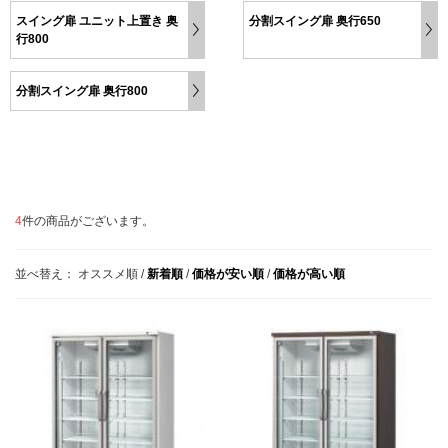
スイング扉 ユニット上置き 奥
分割スイング扉 奥行650
行800
分割スイング扉 奥行800
4
件の商品がございます。
並べ替え：
オススメ順
/
新着順
/
価格が安い順
/
価格が高い順