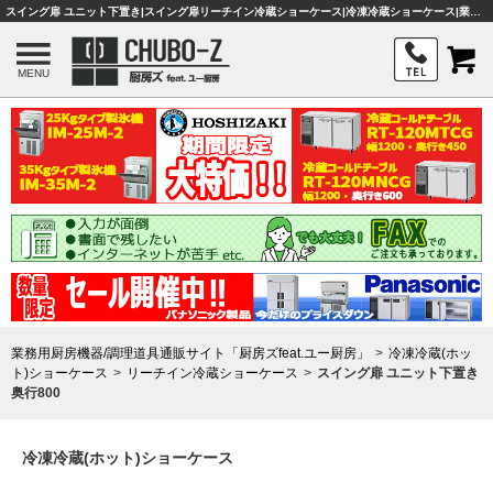
スイング扉 ユニット下置き|スイング扉リーチイン冷蔵ショーケース|冷凍冷蔵ショーケース|業務用厨房機器・調理器具・店舗用品は「厨房ズfeat.ユー厨房」
MENU
業務用厨房機器/調理道具通販サイト「厨房ズfeat.ユー厨房」
冷凍冷蔵(ホッ
ト)ショーケース
リーチイン冷蔵ショーケース
スイング扉 ユニット下置き
奥行800
冷凍冷蔵(ホット)ショーケース