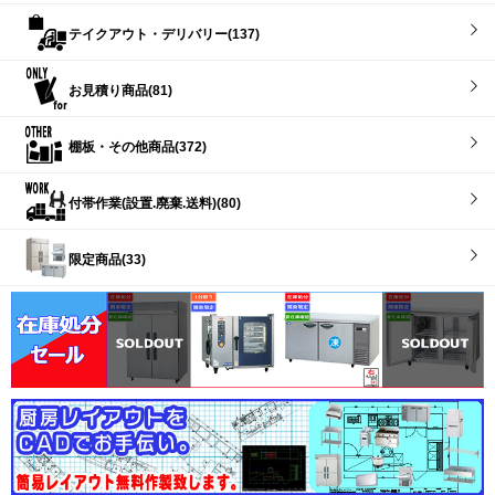
テイクアウト・デリバリー(137)
お見積り商品(81)
棚板・その他商品(372)
付帯作業(設置.廃棄.送料)(80)
限定商品(33)