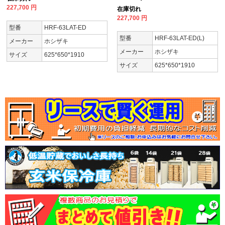
227,700
円
在庫切れ
227,700
円
型番
HRF-63LAT-ED
型番
HRF-63LAT-ED(L)
メーカー
ホシザキ
メーカー
ホシザキ
サイズ
625*650*1910
サイズ
625*650*1910