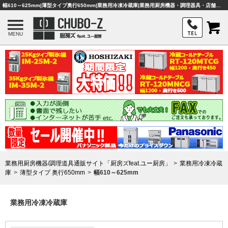
幅610～625mm|薄型タイプ奥行650mm|業務用冷凍冷蔵庫|業務用厨房機器・調理器具・店舗用品は「厨房ズfeat.ユー厨房」
MENU
業務用厨房機器/調理道具通販サイト「厨房ズfeat.ユー厨房」
業務用冷凍冷蔵
庫
薄型タイプ 奥行650mm
幅610～625mm
業務用冷凍冷蔵庫