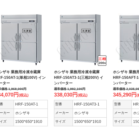
シザキ 業務用冷凍冷蔵庫
ホシザキ 業務用冷凍冷蔵庫
ホシザキ 業務
F-150AT-1(単相100V) イン
HRF-150AT3-1(三相200V) イ
HRF-150AFT-
ーター
ンバーター
ンバーター
常価格
1,969,000
円
通常価格
1,992,100
円
通常価格
2,035,0
34,070
円
338,030
円
345,290
円
(税込)
(税込)
(
番
HRF-150AT-1
型番
HRF-150AT3-1
型番
HR
ーカー
ホシザキ
メーカー
ホシザキ
メーカー
イズ
1500*650*1910
サイズ
1500*650*1910
サイズ
15