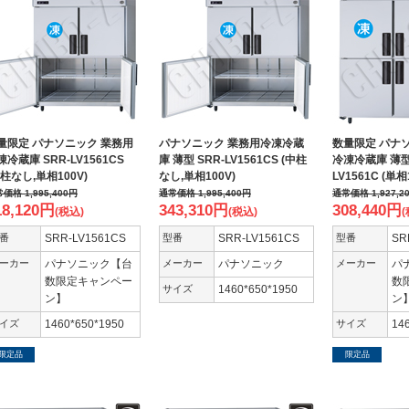
量限定 パナソニック 業務用
パナソニック 業務用冷凍冷蔵
数量限定 パナ
凍冷蔵庫 SRR-LV1561CS
庫 薄型 SRR-LV1561CS (中柱
冷凍冷蔵庫 薄型 
中柱なし,単相100V)
なし,単相100V)
LV1561C (単相
常価格
1,995,400
円
通常価格
1,995,400
円
通常価格
1,927,2
18,120
円
343,310
円
308,440
円
(税込)
(税込)
(
番
SRR-LV1561CS
型番
SRR-LV1561CS
型番
SR
ーカー
パナソニック【台
メーカー
パナソニック
メーカー
パ
数限定キャンペー
数
サイズ
1460*650*1950
ン】
ン
イズ
1460*650*1950
サイズ
14
限定品
限定品