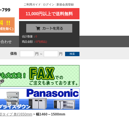
ご利用ガイド
ログイン
新規会員登録
11,000円以上で送料無料
合計数量：
0
い合わせ
商品金額：
0円(税込)
価格
円 ～
円
型タイプ 奥行650mm
>
幅1460～1500mm