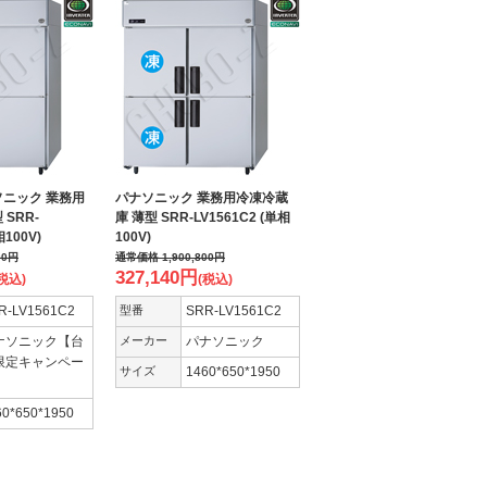
ソニック 業務用
パナソニック 業務用冷凍冷蔵
SRR-
庫 薄型 SRR-LV1561C2 (単相
相100V)
100V)
00
円
通常価格
1,900,800
円
327,140
円
税込)
(税込)
R-LV1561C2
型番
SRR-LV1561C2
ナソニック【台
メーカー
パナソニック
限定キャンペー
サイズ
1460*650*1950
】
60*650*1950