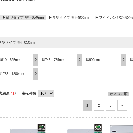
▶薄型タイプ 奥行650mm
▶厚型タイプ 奥行800mm
▶ワイドレンジ冷凍冷
薄型タイプ 奥行650mm
幅610～625mm
幅745～755mm
幅900mm
幅
幅1785～1800mm
索結果
41
件
表示件数
オススメ順
1
2
3
>