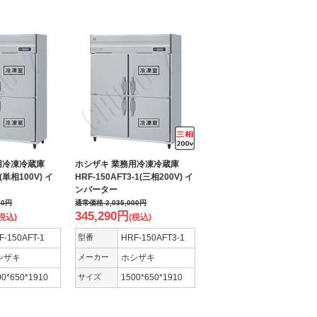
用冷凍冷蔵庫
ホシザキ 業務用冷凍冷蔵庫
1(単相100V) イ
HRF-150AFT3-1(三相200V) イ
ンバーター
00
円
通常価格
2,035,000
円
345,290
円
税込)
(税込)
F-150AFT-1
型番
HRF-150AFT3-1
ホシザキ
メーカー
ホシザキ
00*650*1910
サイズ
1500*650*1910