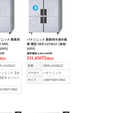
ソニック 業務用
パナソニック 業務用冷凍冷蔵
SRR-
庫 薄型 SRR-LV1561C (単相
100V)
100V)
00
円
通常価格
1,927,200
円
331,650
円
税込)
(税込)
R-LV1561C
型番
SRR-LV1561C
ナソニック【台
メーカー
パナソニック
限定キャンペー
サイズ
1460*650*1950
】
60*650*1950