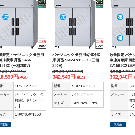
量限定 パナソニック 業務用
パナソニック 業務用冷凍冷蔵
数量限定 パナ
凍冷蔵庫 薄型 SRR-
庫 薄型 SRR-LV1563C (三相
冷凍冷蔵庫 薄型 
1563C (三相200V)
200V)
LV1561C2 (単
常価格
1,991,000
円
通常価格
1,991,000
円
通常価格
1,900,8
18,560
円
342,540
円
302,940
円
(税込)
(税込)
(
番
SRR-LV1563C
型番
SRR-LV1563C
型番
SR
ーカー
パナソニック【台
メーカー
パナソニック
メーカー
パ
数限定キャンペー
数
サイズ
1460*650*1950
ン】
ン
イズ
1460*650*1950
サイズ
14
限定品
限定品