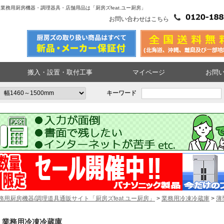
蔵庫|業務用厨房機器・調理器具・店舗用品は「厨房ズfeat.ユー厨房」
お問い合わせはこちら
搬入・設置・取付工事
マイページ
お問
キーワード
務用厨房機器/調理道具通販サイト「厨房ズfeat.ユー厨房」
>
業務用冷凍冷蔵庫
>
薄
業務用冷凍冷蔵庫