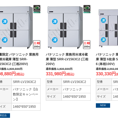
量限定 パナソニック 業務用
パナソニック 業務用冷凍冷蔵
パナソニック 
凍冷蔵庫 薄型 SRR-
庫 薄型 SRR-LV1563C2 (三相
庫 薄型 6枚扉 SR
1563C2 (三相200V)
200V)
6 (単相100V)
常価格
1,930,500
円
通常価格
1,930,500
円
通常価格
2,002,0
08,880
円
331,980
円
330,330
円
(税込)
(税込)
(
番
SRR-LV1563C2
型番
SRR-LV1563C2
型番
SR
ーカー
パナソニック【台
メーカー
パナソニック
メーカー
パ
数限定キャンペー
サイズ
1460*650*1950
サイズ
14
ン】
NEW
イズ
1460*650*1950
限定品