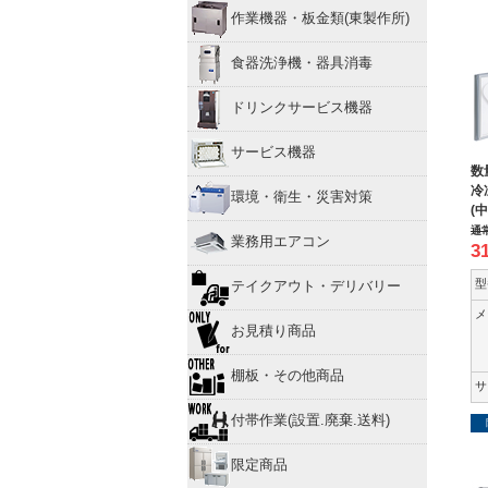
作業機器・板金類(東製作所)
食器洗浄機・器具消毒
ドリンクサービス機器
サービス機器
数
冷
環境・衛生・災害対策
(
通
業務用エアコン
3
型
テイクアウト・デリバリー
メ
お見積り商品
棚板・その他商品
サ
付帯作業(設置.廃棄.送料)
限定商品