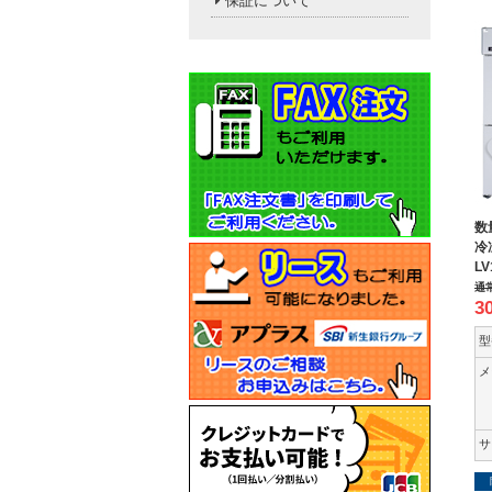
保証について
数
冷
LV
通
3
型
メ
サ