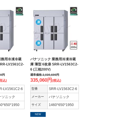
業務用冷凍冷蔵
パナソニック 業務用冷凍冷蔵
R-LV1561C2-
庫 薄型 6枚扉 SRR-LV1563C2-
6 (三相200V)
00
円
通常価格
2,030,600
円
335,060
円
税込)
(税込)
R-LV1561C2-6
型番
SRR-LV1563C2-6
ナソニック
メーカー
パナソニック
60*650*1950
サイズ
1460*650*1950
NEW