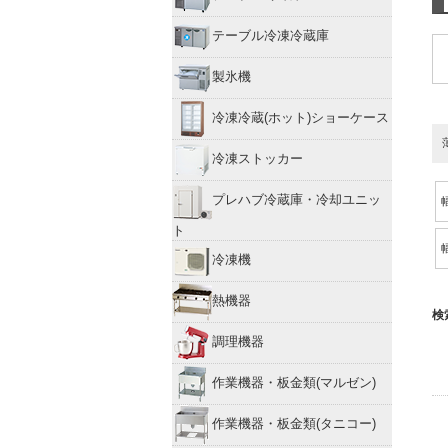
テーブル冷凍冷蔵庫
製氷機
冷凍冷蔵(ホット)ショーケース
冷凍ストッカー
プレハブ冷蔵庫・冷却ユニッ
ト
冷凍機
熱機器
検
調理機器
作業機器・板金類(マルゼン)
作業機器・板金類(タニコー)