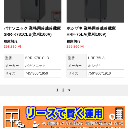
パナソニック 業務用冷凍冷蔵庫
ホシザキ 業務用冷凍冷蔵庫
SRR-K781CLB(単相100V)
HRF-75LA(単相100V)
在庫切れ
在庫切れ
258,830
円
255,860
円
型番
SRR-K781CLB
型番
HRF-75LA
メーカー
パナソニック
メーカー
ホシザキ
サイズ
745*800*1950
サイズ
750*800*1910
1
2
>