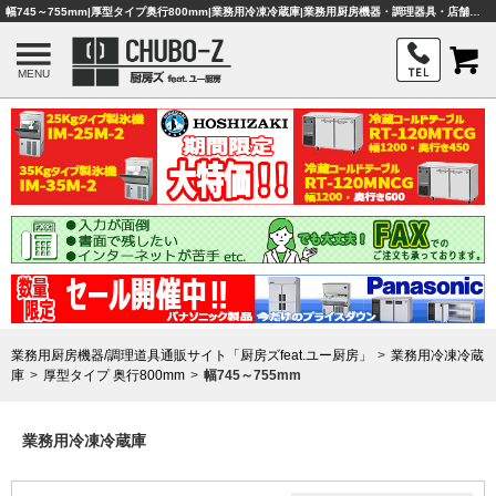
幅745～755mm|厚型タイプ奥行800mm|業務用冷凍冷蔵庫|業務用厨房機器・調理器具・店舗用品は「厨房ズfeat.ユー厨房」
MENU
業務用厨房機器/調理道具通販サイト「厨房ズfeat.ユー厨房」
業務用冷凍冷蔵
庫
厚型タイプ 奥行800mm
幅745～755mm
業務用冷凍冷蔵庫