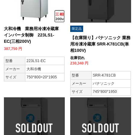
大和冷機 業務用冷凍冷蔵庫
限定品
インバータ制御 223LS1-
【在庫限り】パナソニック 業務
EC(三相200V)
用冷凍冷蔵庫 SRR-K781CB(単
387,750
円
相100V)
在庫切れ
型番
223LS1-EC
230,340
円
メーカー
大和冷機
型番
SRR-K781CB
サイズ
750*800+20*1905
メーカー
パナソニック
サイズ
745*800*1950