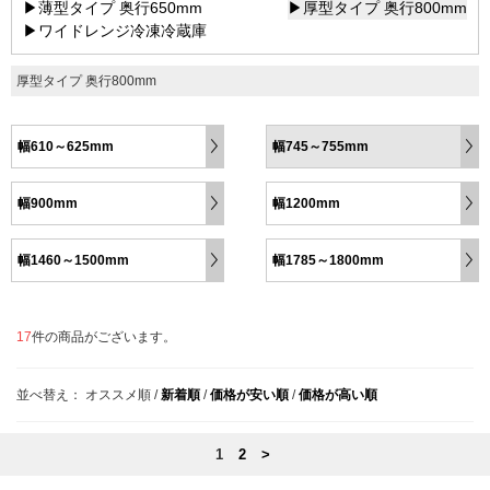
▶薄型タイプ 奥行650mm
▶厚型タイプ 奥行800mm
▶ワイドレンジ冷凍冷蔵庫
厚型タイプ 奥行800mm
幅610～625mm
幅745～755mm
幅900mm
幅1200mm
幅1460～1500mm
幅1785～1800mm
17
件の商品がございます。
並べ替え：
オススメ順
/
新着順
/
価格が安い順
/
価格が高い順
1
2
>