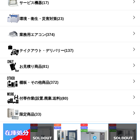
サービス機器(17)
環境・衛生・災害対策(23)
業務用エアコン(374)
テイクアウト・デリバリー(137)
お見積り商品(81)
棚板・その他商品(372)
付帯作業(設置.廃棄.送料)(80)
限定商品(33)