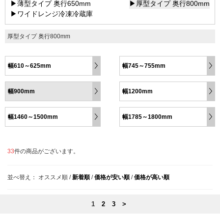
▶薄型タイプ 奥行650mm
▶厚型タイプ 奥行800mm
▶ワイドレンジ冷凍冷蔵庫
厚型タイプ 奥行800mm
幅610～625mm
幅745～755mm
幅900mm
幅1200mm
幅1460～1500mm
幅1785～1800mm
33
件の商品がございます。
並べ替え：
オススメ順
/
新着順
/
価格が安い順
/
価格が高い順
1
2
3
>