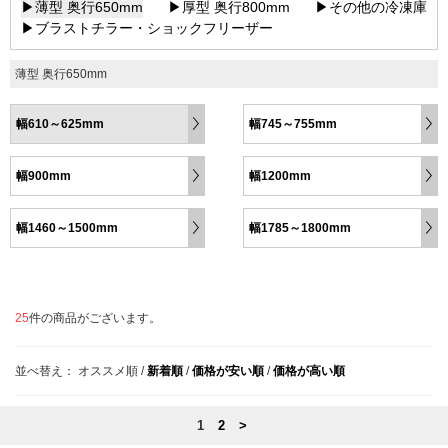
▶薄型 奥行650mm
▶厚型 奥行800mm
▶その他の冷凍庫
▶ブラストチラー・ショックフリーザー
薄型 奥行650mm
幅610～625mm
幅745～755mm
幅900mm
幅1200mm
幅1460～1500mm
幅1785～1800mm
25
件の商品がございます。
並べ替え：
オススメ順
/
新着順
/
価格が安い順
/
価格が高い順
1
2
>