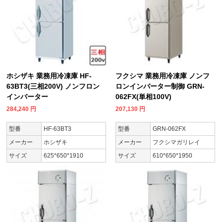
ホシザキ 業務用冷凍庫 HF-
フクシマ 業務用冷凍庫 ノンフ
63BT3(三相200V) ノンフロン
ロンインバーター制御 GRN-
インバーター
062FX(単相100V)
284,240
円
207,130
円
型番
HF-63BT3
型番
GRN-062FX
メーカー
ホシザキ
メーカー
フクシマガリレイ
サイズ
625*650*1910
サイズ
610*650*1950