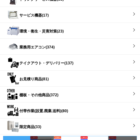
サービス機器(17)
環境・衛生・災害対策(23)
業務用エアコン(374)
テイクアウト・デリバリー(137)
お見積り商品(81)
棚板・その他商品(372)
付帯作業(設置.廃棄.送料)(80)
限定商品(33)