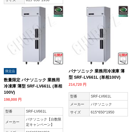
パナソニック 業務用冷凍庫 薄
限定品
型 SRF-LV661L (単相100V)
数量限定 パナソニック 業務用
214,720
円
冷凍庫 薄型 SRF-LV661L (単相
100V)
型番
SRF-LV661L
198,000
円
メーカー
パナソニック
型番
SRF-LV661L
サイズ
615*650*1950
パナソニック【台数限
メーカー
定キャンペーン】