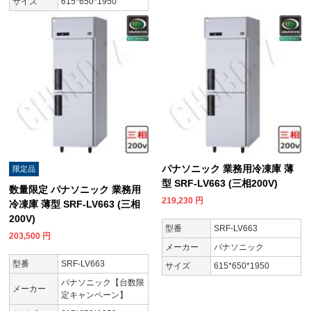
サイズ
615*650*1950
パナソニック 業務用冷凍庫 薄
限定品
型 SRF-LV663 (三相200V)
数量限定 パナソニック 業務用
219,230
円
冷凍庫 薄型 SRF-LV663 (三相
200V)
型番
SRF-LV663
203,500
円
メーカー
パナソニック
型番
SRF-LV663
サイズ
615*650*1950
パナソニック【台数限
メーカー
定キャンペーン】