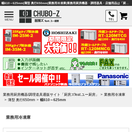
幅610～625mm|薄型 奥行650mm|業務用冷凍庫|業務用厨房機器・調理器具・店舗用品は「厨房ズfeat.ユー厨房」
MENU
業務用厨房機器/調理道具通販サイト「厨房ズfeat.ユー厨房」
業務用冷凍庫
薄型 奥行650mm
幅610～625mm
業務用冷凍庫