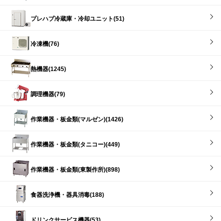
プレハブ冷蔵庫・冷却ユニット(51)
冷凍機(76)
熱機器(1245)
調理機器(79)
作業機器・板金類(マルゼン)(1426)
作業機器・板金類(タニコー)(449)
作業機器・板金類(東製作所)(898)
食器洗浄機・器具消毒(188)
ドリンクサービス機器(53)