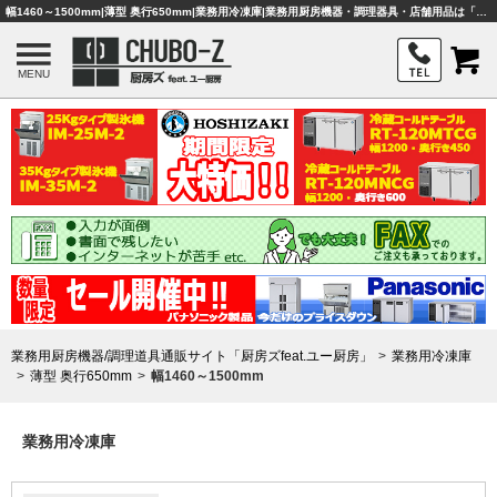
幅1460～1500mm|薄型 奥行650mm|業務用冷凍庫|業務用厨房機器・調理器具・店舗用品は「厨房ズfeat.ユー厨房」
MENU
業務用厨房機器/調理道具通販サイト「厨房ズfeat.ユー厨房」
業務用冷凍庫
薄型 奥行650mm
幅1460～1500mm
業務用冷凍庫