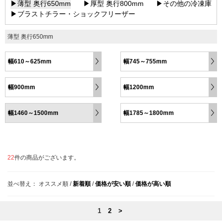
▶薄型 奥行650mm
▶厚型 奥行800mm
▶その他の冷凍庫
▶ブラストチラー・ショックフリーザー
薄型 奥行650mm
幅610～625mm
幅745～755mm
幅900mm
幅1200mm
幅1460～1500mm
幅1785～1800mm
22
件の商品がございます。
並べ替え：
オススメ順
/
新着順
/
価格が安い順
/
価格が高い順
1
2
>