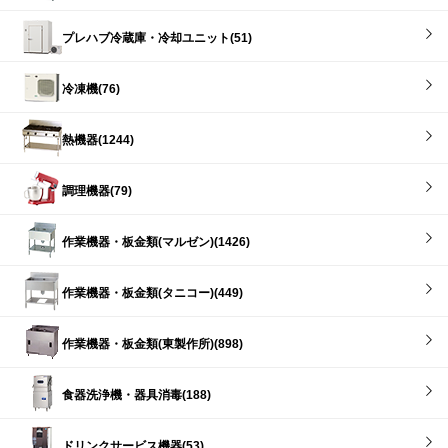
プレハブ冷蔵庫・冷却ユニット(51)
冷凍機(76)
熱機器(1244)
調理機器(79)
作業機器・板金類(マルゼン)(1426)
作業機器・板金類(タニコー)(449)
作業機器・板金類(東製作所)(898)
食器洗浄機・器具消毒(188)
ドリンクサービス機器(53)