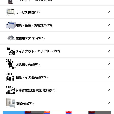
サービス機器(17)
環境・衛生・災害対策(23)
業務用エアコン(374)
テイクアウト・デリバリー(137)
お見積り商品(81)
棚板・その他商品(372)
付帯作業(設置.廃棄.送料)(80)
限定商品(33)