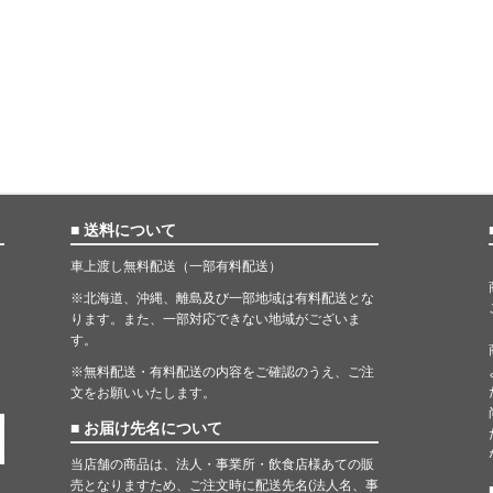
■ 送料について
車上渡し無料配送（一部有料配送）
※北海道、沖縄、離島及び一部地域は有料配送とな
ります。また、一部対応できない地域がございま
す。
※無料配送・有料配送の内容をご確認のうえ、ご注
文をお願いいたします。
■ お届け先名について
当店舗の商品は、法人・事業所・飲食店様あての販
売となりますため、ご注文時に配送先名(法人名、事