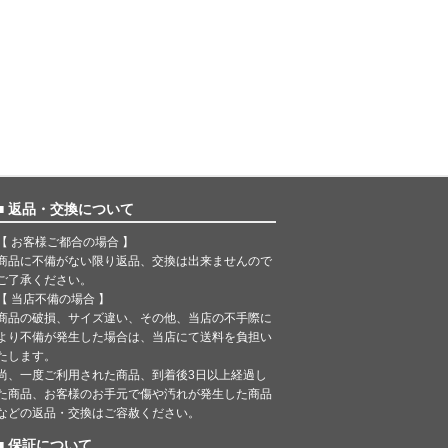
■ 返品・交換について
【 お客様ご都合の場合 】
商品に不備がない限り返品、交換は出来ませんので
ご了承ください。
【 当店不備の場合 】
商品の破損、サイズ違い、その他、当店の不手際に
より不備が発生した場合は、当店にて送料を負担い
たします。
尚、一度ご利用された商品、到着後3日以上経過し
た商品、お客様のお手元で傷や汚れが発生した商品
などの返品・交換はご容赦ください。
■ 保証について