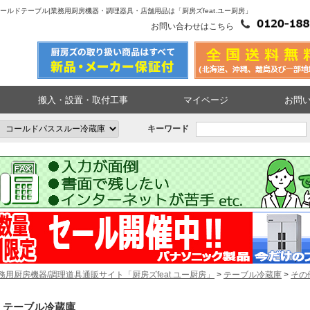
ールドテーブル|業務用厨房機器・調理器具・店舗用品は「厨房ズfeat.ユー厨房」
お問い合わせはこちら
搬入・設置・取付工事
マイページ
お問
キーワード
務用厨房機器/調理道具通販サイト「厨房ズfeat.ユー厨房」
>
テーブル冷蔵庫
>
その
テーブル冷蔵庫