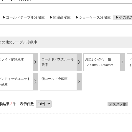
▶コールドテーブル冷蔵庫
▶恒温高湿庫
▶ショーケース冷蔵庫
▶その他
その他のテーブル冷蔵庫
スライド扉冷蔵庫
コールドパススルー冷
舟型シンク付 幅
ド
蔵庫
1200mm～1800mm
イ
サンドイッチユニット
低コールド冷蔵庫
冷蔵庫
索結果
3
件
表示件数
オススメ順