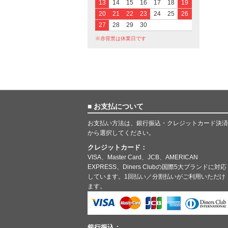
13
14
15
16
17
18
19
20
21
22
23
24
25
26
27
28
29
30
※赤背景は休業日です
■ お支払について
お支払い方法は、銀行振込・クレジットカード決済
から選択してください。
クレジットカード：
VISA、Master Card、JCB、AMERICAN
EXPRESS、Diners Clubの国際5大ブランドに対応
しています。1回払い／分割払いがご利用いただけ
ます。
銀行振込：