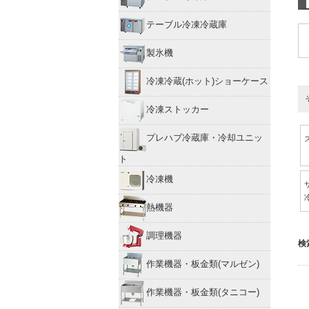
テーブル冷凍冷蔵庫
製氷機
冷凍冷蔵(ホット)ショーケース
冷凍ストッカー
プレハブ冷蔵庫・冷却ユニッ
ト
冷凍機
熱機器
調理機器
検
作業機器・板金類(マルゼン)
作業機器・板金類(タニコー)