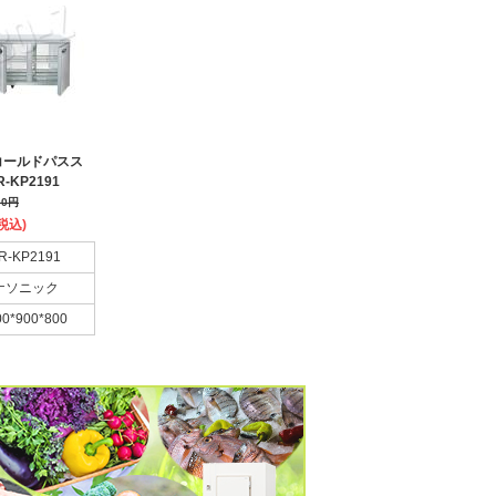
コールドパスス
-KP2191
00
円
税込)
R-KP2191
ナソニック
00*900*800