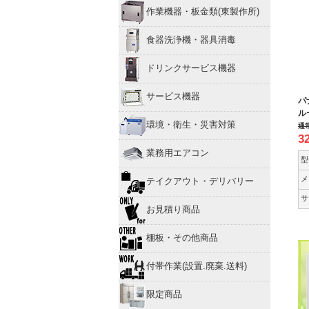
作業機器・板金類(東製作所)
食器洗浄機・器具消毒
ドリンクサービス機器
サービス機器
パ
ル
環境・衛生・災害対策
通
3
業務用エアコン
型
メ
テイクアウト・デリバリー
サ
お見積り商品
棚板・その他商品
付帯作業(設置.廃棄.送料)
限定商品