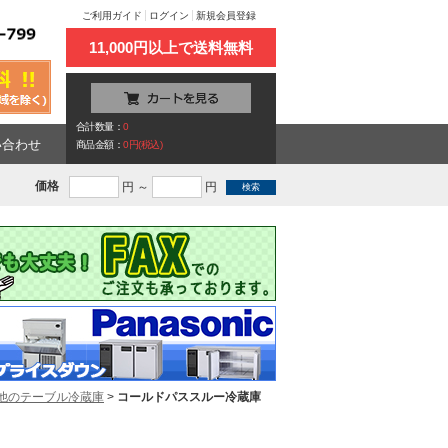
ご利用ガイド
ログイン
新規会員登録
11,000円以上で送料無料
合計数量：
0
い合わせ
商品金額：
0円(税込)
価格
円 ～
円
他のテーブル冷蔵庫
>
コールドパススルー冷蔵庫