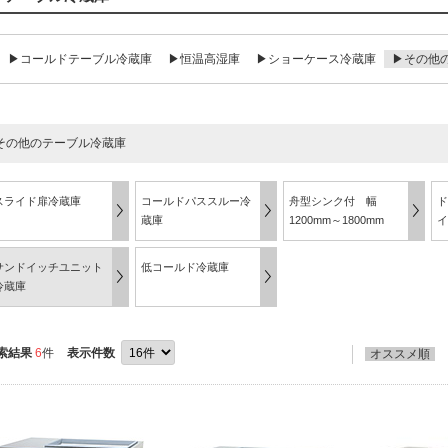
▶コールドテーブル冷蔵庫
▶恒温高湿庫
▶ショーケース冷蔵庫
▶その他
その他のテーブル冷蔵庫
スライド扉冷蔵庫
コールドパススルー冷
舟型シンク付 幅
ド
蔵庫
1200mm～1800mm
イ
サンドイッチユニット
低コールド冷蔵庫
冷蔵庫
索結果
6
件
表示件数
オススメ順