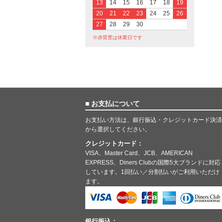
13
14
15
16
17
18
19
20
21
22
23
24
25
26
27
28
29
30
※赤背景は休業日です
■ お支払について
お支払い方法は、銀行振込・クレジットカード決済
から選択してください。
クレジットカード：
VISA、Master Card、JCB、AMERICAN
EXPRESS、Diners Clubの国際5大ブランドに対応
しています。1回払い／分割払いがご利用いただけ
ます。
銀行振込：