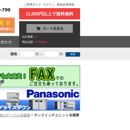
ご利用ガイド
ログイン
新規会員登録
11,000円以上で送料無料
合計数量：
0
い合わせ
商品金額：
0円(税込)
価格
円 ～
円
他のテーブル冷蔵庫
>
サンドイッチユニット冷蔵庫