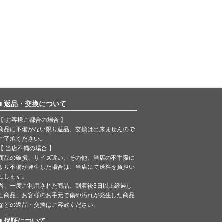
■ 返品・交換について
【 お客様ご都合の場合 】
商品に不備がない限り返品、交換は出来ませんので
ご了承ください。
【 当店不備の場合 】
商品の破損、サイズ違い、その他、当店の不手際に
より不備が発生した場合は、当店にて送料を負担い
たします。
尚、一度ご利用された商品、到着後3日以上経過し
た商品、お客様のお手元で傷や汚れが発生した商品
などの返品・交換はご容赦ください。
■ 保証について