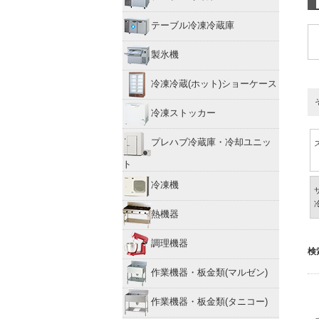
テーブル冷凍冷蔵庫
製氷機
冷凍冷蔵(ホット)ショーケース
冷凍ストッカー
プレハブ冷蔵庫・冷却ユニッ
ト
冷凍機
熱機器
調理機器
検
作業機器・板金類(マルゼン)
作業機器・板金類(タニコー)