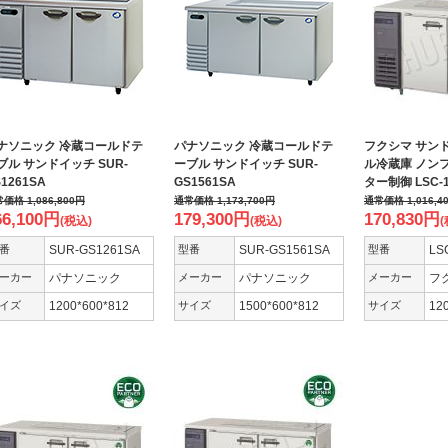
ナソニック 冷蔵コールドテ
パナソニック 冷蔵コールドテ
フクシマ サン
ブル サンドイッチ SUR-
ーブル サンドイッチ SUR-
ル冷蔵庫 ノン
1261SA
GS1561SA
ター制御 LSC-1
常価格
1,086,800
円
通常価格
1,173,700
円
通常価格
1,016,4
66,100
円
179,300
円
170,830
円
(税込)
(税込)
(
番
SUR-GS1261SA
型番
SUR-GS1561SA
型番
LS
ーカー
パナソニック
メーカー
パナソニック
メーカー
フ
イズ
1200*600*812
サイズ
1500*600*812
サイズ
12