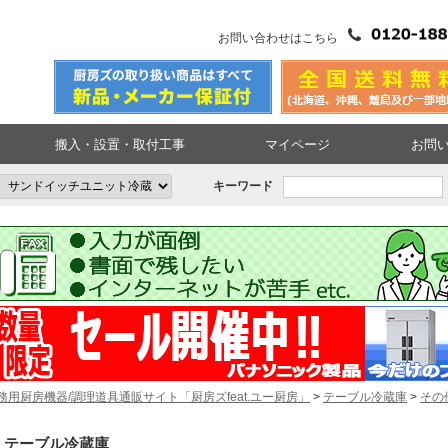
お問い合わせはこちら
搬入・設置・取付工事
マイページ
お問
キーワード
務用厨房機器/調理道具通販サイト「厨房ズfeat.ユー厨房」
>
テーブル冷蔵庫
>
その
テーブル冷蔵庫