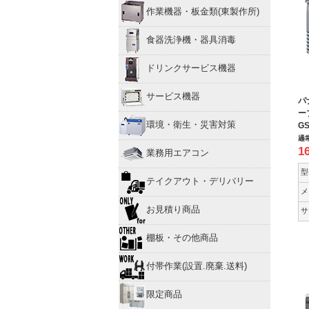
作業機器・板金類(東製作所)
食器洗浄機・器具消毒
ドリンクサービス機器
サービス機器
パ
ー
環境・衛生・災害対策
GS
通
1
業務用エアコン
型
テイクアウト・デリバリー
メ
お見積り商品
サ
棚板・その他商品
付帯作業(設置.廃棄.送料)
限定商品