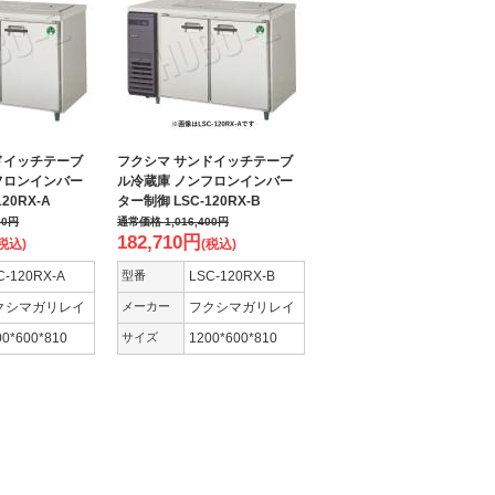
ドイッチテーブ
フクシマ サンドイッチテーブ
フロンインバー
ル冷蔵庫 ノンフロンインバー
20RX-A
ター制御 LSC-120RX-B
00
円
通常価格
1,016,400
円
182,710
円
税込)
(税込)
C-120RX-A
型番
LSC-120RX-B
クシマガリレイ
メーカー
フクシマガリレイ
00*600*810
サイズ
1200*600*810