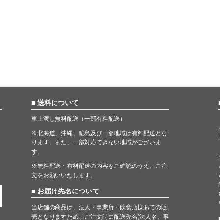
■ 送料について
車上渡し無料配送（一部有料配送）
※北海道、沖縄、離島及び一部地域は有料配送とな
ります。また、一部対応できない地域がございま
す。
※無料配送・有料配送の内容をご確認のうえ、ご注
文をお願いいたします。
■ お届け先名について
当店舗の商品は、法人・事業所・飲食店様あての販
売となりますため、ご注文時に配送先名(法人名、事