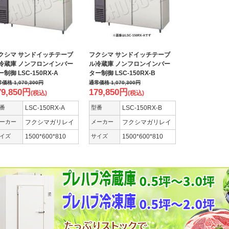
クシマ サンドイッチテーブ
フクシマ サンドイッチテーブ
冷蔵庫 ノンフロンインバー
ル冷蔵庫 ノンフロンインバー
ー制御 LSC-150RX-A
ター制御 LSC-150RX-B
常価格
1,070,300
円
通常価格
1,070,300
円
79,850
円
179,850
円
(税込)
(税込)
番
LSC-150RX-A
型番
LSC-150RX-B
ーカー
フクシマガリレイ
メーカー
フクシマガリレイ
イズ
1500*600*810
サイズ
1500*600*810