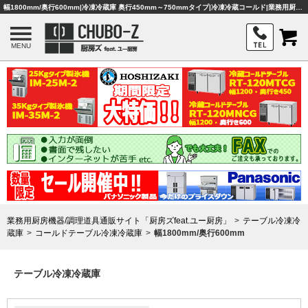
幅1800mm/奥行600mm|冷凍冷蔵庫 奥行450mm～750mmタイプ|冷凍冷蔵コールド|業務用厨房機器・調理器具・店舗用品は「厨房ズfeat.ユー厨房」
MENU
業務用厨房機器/調理道具通販サイト「厨房ズfeat.ユー厨房」
テーブル冷凍冷
蔵庫
コールドテーブル冷凍冷蔵庫
幅1800mm/奥行600mm
テーブル冷凍冷蔵庫