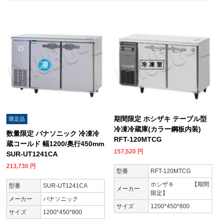
期間限定 ホシザキ テーブル型
限定品
冷凍冷蔵庫(カラー鋼板内装)
数量限定 パナソニック 冷凍冷
RFT-120MTCG
蔵コールド 幅1200/奥行450mm
157,520
円
SUR-UT1241CA
213,730
円
型番
RFT-120MTCG
ホシザキ 【期間
型番
SUR-UT1241CA
メーカー
限定】
メーカー
パナソニック
サイズ
1200*450*800
サイズ
1200*450*800