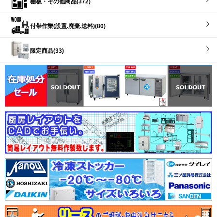
棚板・その他商品(372)
付帯作業(設置.廃棄.送料)(80)
限定商品(33)