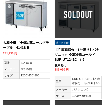
大和冷機 冷凍冷蔵コールドテ
残りわずか
ーブル 4141S-B
【在庫確保分・1台限り】パナ
281,930
円
ソニック 冷凍冷蔵コールド
SUR-UT1241C f-5
型番
4141S-B
在庫切れ
メーカー
大和冷機
189,090
円
サイズ
1200*450*800
SUR-UT1241C【在庫
型番
確保分・1台限り】f-5
メーカー
パナソニック
サイズ
1200*450*800