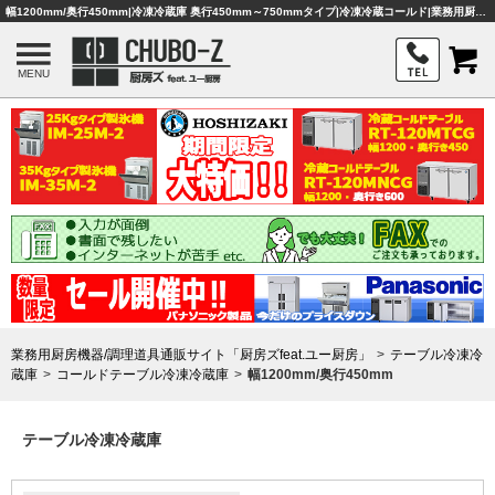
幅1200mm/奥行450mm|冷凍冷蔵庫 奥行450mm～750mmタイプ|冷凍冷蔵コールド|業務用厨房機器・調理器具・店舗用品は「厨房ズfeat.ユー厨房」
MENU
業務用厨房機器/調理道具通販サイト「厨房ズfeat.ユー厨房」
テーブル冷凍冷
蔵庫
コールドテーブル冷凍冷蔵庫
幅1200mm/奥行450mm
テーブル冷凍冷蔵庫