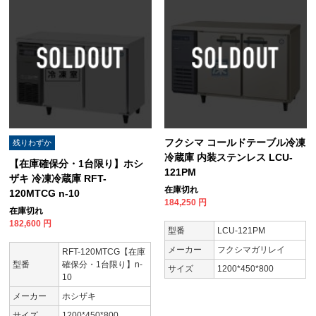
フクシマ コールドテーブル冷凍
残りわずか
冷蔵庫 内装ステンレス LCU-
【在庫確保分・1台限り】ホシ
121PM
ザキ 冷凍冷蔵庫 RFT-
在庫切れ
120MTCG n-10
184,250
円
在庫切れ
182,600
円
型番
LCU-121PM
メーカー
フクシマガリレイ
RFT-120MTCG【在庫
型番
確保分・1台限り】n-
サイズ
1200*450*800
10
メーカー
ホシザキ
サイズ
1200*450*800