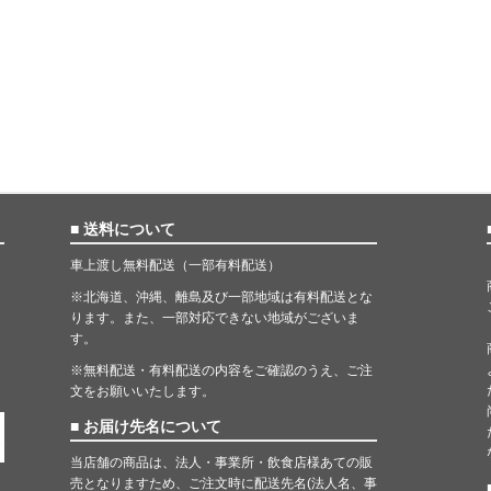
■ 送料について
車上渡し無料配送（一部有料配送）
※北海道、沖縄、離島及び一部地域は有料配送とな
ります。また、一部対応できない地域がございま
す。
※無料配送・有料配送の内容をご確認のうえ、ご注
文をお願いいたします。
■ お届け先名について
当店舗の商品は、法人・事業所・飲食店様あての販
売となりますため、ご注文時に配送先名(法人名、事