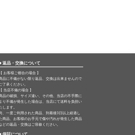
■ 返品・交換について
【 お客様ご都合の場合 】
商品に不備がない限り返品、交換は出来ませんので
ご了承ください。
【 当店不備の場合 】
商品の破損、サイズ違い、その他、当店の不手際に
より不備が発生した場合は、当店にて送料を負担い
たします。
尚、一度ご利用された商品、到着後3日以上経過し
た商品、お客様のお手元で傷や汚れが発生した商品
などの返品・交換はご容赦ください。
■ 保証について