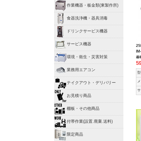
作業機器・板金類(東製作所)
食器洗浄機・器具消毒
ドリンクサービス機器
サービス機器
2
I
環境・衛生・災害対策
通
5
業務用エアコン
型
メ
テイクアウト・デリバリー
サ
お見積り商品
棚板・その他商品
付帯作業(設置.廃棄.送料)
限定商品