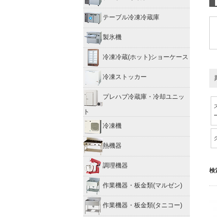
テーブル冷凍冷蔵庫
製氷機
冷凍冷蔵(ホット)ショーケース
冷凍ストッカー
プレハブ冷蔵庫・冷却ユニッ
ト
冷凍機
熱機器
調理機器
検
作業機器・板金類(マルゼン)
作業機器・板金類(タニコー)