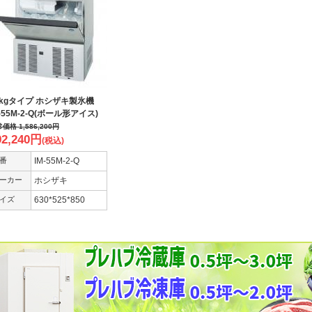
5kgタイプ ホシザキ製氷機
M-55M-2-Q(ボール形アイス)
常価格
1,586,200
円
92,240
円
(税込)
番
IM-55M-2-Q
ーカー
ホシザキ
イズ
630*525*850