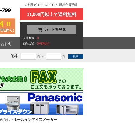
ご利用ガイド
ログイン
新規会員登録
11,000円以上で送料無料
合計数量：
0
い合わせ
商品金額：
0円(税込)
価格
円 ～
円
その他
>
ホールインアイスメーカー