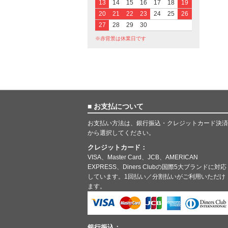
13
14
15
16
17
18
19
20
21
22
23
24
25
26
27
28
29
30
※赤背景は休業日です
■ お支払について
お支払い方法は、銀行振込・クレジットカード決済
から選択してください。
クレジットカード：
VISA、Master Card、JCB、AMERICAN
EXPRESS、Diners Clubの国際5大ブランドに対応
しています。1回払い／分割払いがご利用いただけ
ます。
銀行振込：