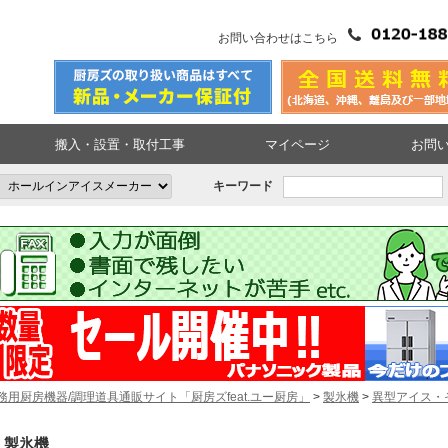
お問い合わせはこちら
搬入・設置・取付工事
マイページ
お問
キーワード
務用厨房機器/調理道具通販サイト「厨房ズfeat.ユー厨房」
>
製氷機
>
異型アイス・
製氷機