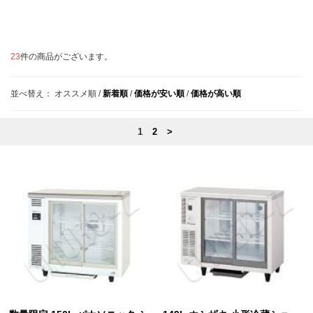
23
件の商品がございます。
並べ替え：
オススメ順
/
新着順
/
価格が安い順
/
価格が高い順
1
2
>