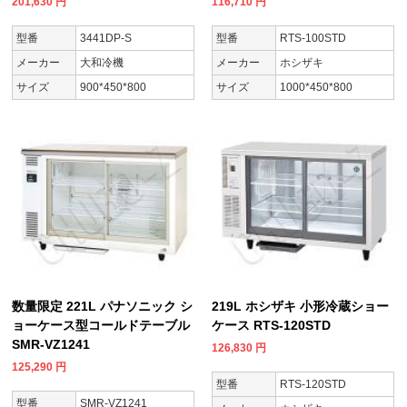
201,630
円
116,710
円
型番
3441DP-S
型番
RTS-100STD
メーカー
大和冷機
メーカー
ホシザキ
サイズ
900*450*800
サイズ
1000*450*800
数量限定 221L パナソニック シ
219L ホシザキ 小形冷蔵ショー
ョーケース型コールドテーブル
ケース RTS-120STD
SMR-VZ1241
126,830
円
125,290
円
型番
RTS-120STD
型番
SMR-VZ1241