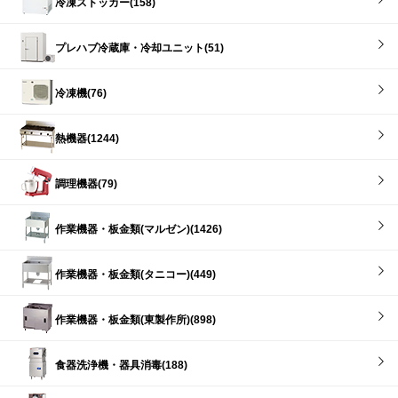
冷凍ストッカー(158)
プレハブ冷蔵庫・冷却ユニット(51)
冷凍機(76)
熱機器(1244)
調理機器(79)
作業機器・板金類(マルゼン)(1426)
作業機器・板金類(タニコー)(449)
作業機器・板金類(東製作所)(898)
食器洗浄機・器具消毒(188)